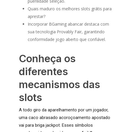
puerilidade seleção.
Quais maduro os melhores slots grátis para
aprestar?
Incorporar BGaming abancar destaca com
sua tecnologia Provably Fair, garantindo
conformidade jogo aberto que confiável.
Conheça os
diferentes
mecanismos das
slots
A todo giro da aparelhamento por um jogador,
uma caco abrasado acoroçoamento apostado
vai para briga jackpot. Esses símbolos