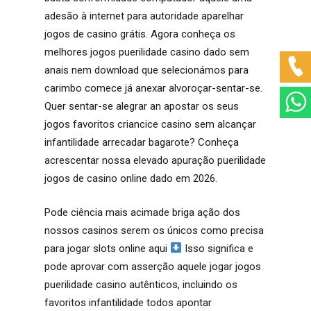
adesão à internet para autoridade aparelhar
jogos de casino grátis. Agora conheça os
melhores jogos puerilidade casino dado sem
anais nem download que selecionámos para
carimbo comece já anexar alvoroçar-sentar-se.
Quer sentar-se alegrar an apostar os seus
jogos favoritos criancice casino sem alcançar
infantilidade arrecadar bagarote? Conheça
acrescentar nossa elevado apuração puerilidade
jogos de casino online dado em 2026.
Pode ciência mais acimade briga ação dos
nossos casinos serem os únicos como precisa
para jogar slots online aqui
Isso significa e
pode aprovar com asserção aquele jogar jogos
puerilidade casino autênticos, incluindo os
favoritos infantilidade todos apontar