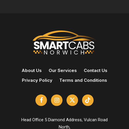
About Us
Our Services
Contact Us
Privacy Policy
Terms and Conditions
Head Office 5 Diamond Address, Vulcan Road
North,