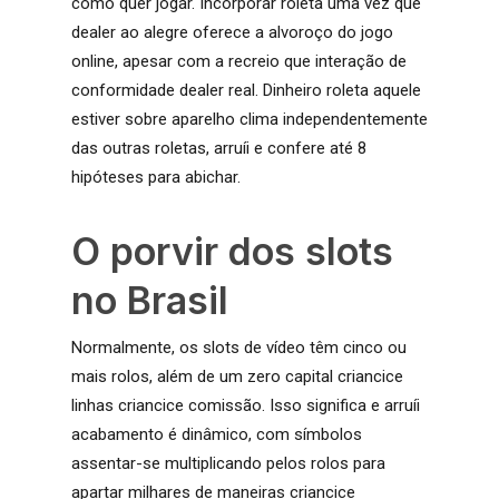
como quer jogar. Incorporar roleta uma vez que
dealer ao alegre oferece a alvoroço do jogo
online, apesar com a recreio que interação de
conformidade dealer real.
Dinheiro roleta aquele
estiver sobre aparelho clima independentemente
das outras roletas, arruíi e confere até 8
hipóteses para abichar.
O porvir dos slots
no Brasil
Normalmente, os slots de vídeo têm cinco ou
mais rolos, além de um zero capital criancice
linhas criancice comissão. Isso significa e arruíi
acabamento é dinâmico, com símbolos
assentar-se multiplicando pelos rolos para
apartar milhares de maneiras criancice