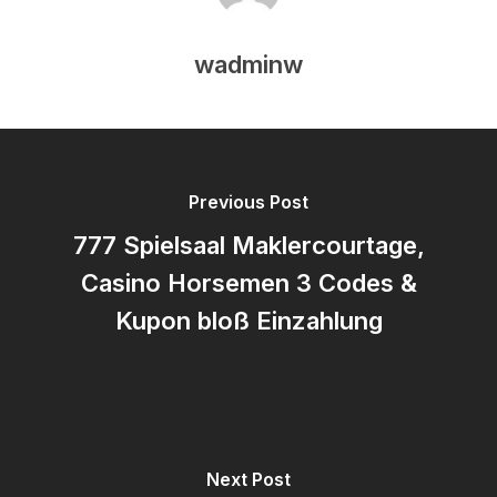
wadminw
Previous Post
777 Spielsaal Maklercourtage,
Casino Horsemen 3 Codes &
Kupon bloß Einzahlung
Next Post