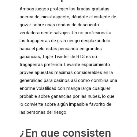
Ambos juegos protegen los tiradas gratuitas
acerca de inicial aspecto, dándote el instante de
gozar sobre unas rondas de descuento
verdaderamente salvajes. Un no profesional a
las tragaperras de gran riesgo desplazándolo
hacia el pelo estas pensando en grandes
ganancias, Triple Twister de RTG es su
tragaperras preferida. Levante esparcimiento
provee apuestas máximas considerables en la
generalidad para casinos así­ como combina una
enorme volatilidad con manga larga cualquier
probable sobre ganancias por las nubes, lo que
lo convierte sobre algún impasible favorito de
las personas del riesgo.
¿En que consisten