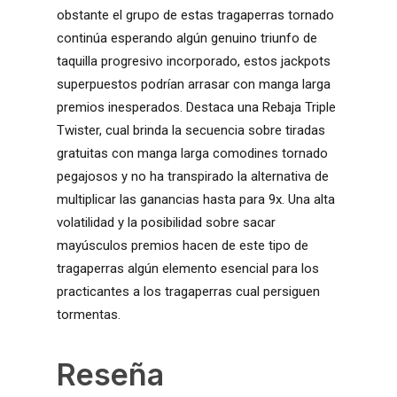
obstante el grupo de estas tragaperras tornado
continúa esperando algún genuino triunfo de
taquilla progresivo incorporado, estos jackpots
superpuestos podrían arrasar con manga larga
premios inesperados. Destaca una Rebaja Triple
Twister, cual brinda la secuencia sobre tiradas
gratuitas con manga larga comodines tornado
pegajosos y no ha transpirado la alternativa de
multiplicar las ganancias hasta para 9x. Una alta
volatilidad y la posibilidad sobre sacar
mayúsculos premios hacen de este tipo de
tragaperras algún elemento esencial para los
practicantes a los tragaperras cual persiguen
tormentas.
Reseña