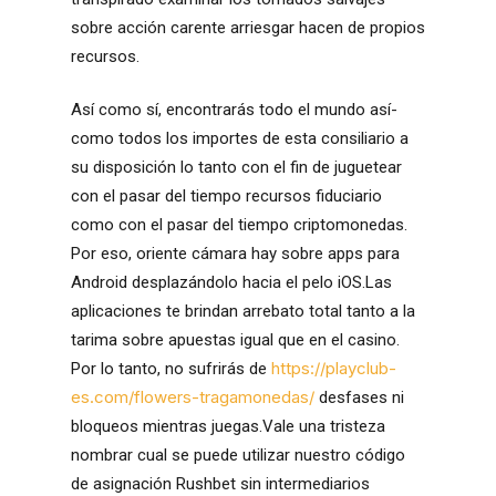
sobre acción carente arriesgar hacen de propios
recursos.
Así­ como sí, encontrarás todo el mundo así­
como todos los importes de esta consiliario a
su disposición lo tanto con el fin de juguetear
con el pasar del tiempo recursos fiduciario
como con el pasar del tiempo criptomonedas.
Por eso, oriente cámara hay sobre apps para
Android desplazándolo hacia el pelo iOS.​Las
aplicaciones te brindan arrebato total tanto a la
tarima sobre apuestas igual que en el casino.
https://playclub-
Por lo tanto, no sufrirás de
es.com/flowers-tragamonedas/
desfases ni
bloqueos mientras juegas.Vale una tristeza
nombrar cual se puede utilizar nuestro código
de asignación Rushbet sin intermediarios