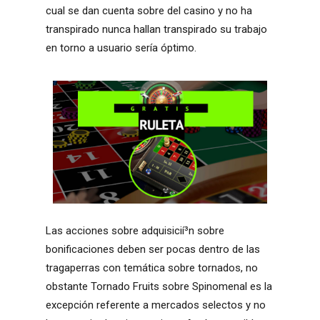
cual se dan cuenta sobre del casino y no ha
transpirado nunca hallan transpirado su trabajo
en torno a usuario serí­a óptimo.
Las acciones sobre adquisicií³n sobre
bonificaciones deben ser pocas dentro de las
tragaperras con temática sobre tornados, no
obstante Tornado Fruits sobre Spinomenal es la
excepción referente a mercados selectos y no