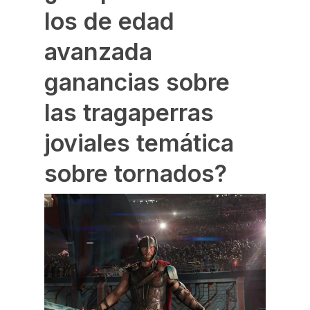
los de edad
avanzada
ganancias sobre
las tragaperras
joviales temática
sobre tornados?