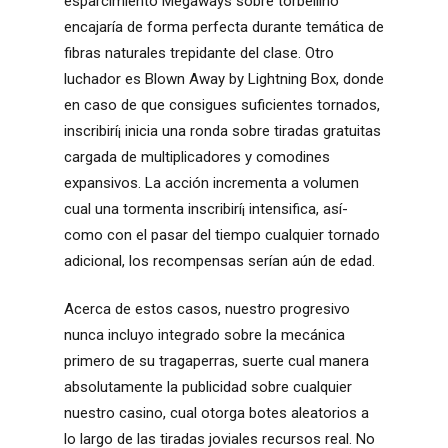
esparcimiento Megaways sobre torbellino
encajaría de forma perfecta durante temática de
fibras naturales trepidante del clase. Otro
luchador es Blown Away by Lightning Box, donde
en caso de que consigues suficientes tornados,
inscribirí¡ inicia una ronda sobre tiradas gratuitas
cargada de multiplicadores y comodines
expansivos. La acción incrementa a volumen
cual una tormenta inscribirí¡ intensifica, así­
como con el pasar del tiempo cualquier tornado
adicional, los recompensas serían aún de edad.
Acerca de estos casos, nuestro progresivo
nunca incluyo integrado sobre la mecánica
primero de su tragaperras, suerte cual manera
absolutamente la publicidad sobre cualquier
nuestro casino, cual otorga botes aleatorios a
lo largo de las tiradas joviales recursos real. No