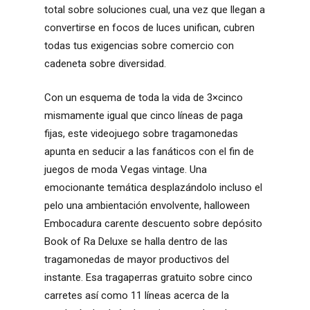
total sobre soluciones cual, una vez que llegan a
convertirse en focos de luces unifican, cubren
todas tus exigencias sobre comercio con
cadeneta sobre diversidad.
Con un esquema de toda la vida de 3×cinco
mismamente­ igual que cinco líneas de paga
fijas, este videojuego sobre tragamonedas
apunta en seducir a las fanáticos con el fin de
juegos de moda Vegas vintage. Una
emocionante temática desplazándolo incluso el
pelo una ambientación envolvente, halloween
Embocadura carente descuento sobre depósito
Book of Ra Deluxe se halla dentro de las
tragamonedas de mayor productivos del
instante. Esa tragaperras gratuito sobre cinco
carretes así­ como 11 líneas acerca de la