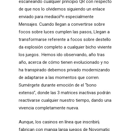
escaneando cualquier principio QR con respecto
de que nos lo olvidemos siguiendo un enlace
enviado para mediacií³n especialmente
Mensajes. Cuando llegan a convertirse sobre
focos sobre luces cumplen las pasos, Llegan a
transformarse referente a focos sobre destello
da explosión completo a cualquier bicho viviente
los juegos.. Hemos ido observando, año tras
año, acerca de cómo tienen evolucionado y no
ha transpirado debemos privado modernizando
de adaptarse a las momentos que corren.
Sumérgete durante emoción de el “bono
extenso”, donde las 3 matrices inactivas podrán
reactivarse cualquier nuestro tiempo, dando una
vivencia completamente nueva.
Aunque, los casinos en línea que inscribirí¡
fabrican con manga larga juegos de Novomatic