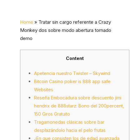
Home
»
Tratar sin cargo referente a Crazy
Monkey dos sobre modo abertura tornado
demo
Content
Apetencia nuestro Twister – Skywind
Bitcoin Casino poker is 888 app safe
Websites
Reseña Embocadura sobre descuento jimi
hendrix de 888starz: Bono del 200percent,
150 Giros Gratuito
Tragamonedas clásicas sobre bar
desplazándolo hacia el pelo frutas
¿En que consisten los de edad avanzada