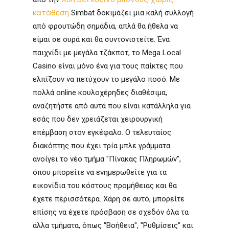
κατάθεση
Simbat δοκιμάζει μια καλή συλλογή
από φρουτώδη σημάδια, απλά θα ήθελα να
είμαι σε ουρά και θα συντονιστείτε. Ένα
παιχνίδι με μεγάλα τζάκποτ, το Mega Local
Casino είναι μόνο ένα για τους παίκτες που
ελπίζουν να πετύχουν το μεγάλο ποσό.
Με
πολλά online κουλοχέρηδες διαθέσιμα,
αναζητήστε από αυτά που είναι κατάλληλα για
εσάς που δεν χρειάζεται χειρουργική
επέμβαση στον εγκέφαλο. Ο τελευταίος
διακόπτης που έχει τρία μπλε γράμματα
ανοίγει το νέο τμήμα "Πίνακας Πληρωμών",
όπου μπορείτε να ενημερωθείτε για τα
εικονίδια του κόστους προμήθειας και θα
έχετε περισσότερα. Χάρη σε αυτό, μπορείτε
επίσης να έχετε πρόσβαση σε σχεδόν όλα τα
άλλα τμήματα, όπως "Βοήθεια", "Ρυθμίσεις" και