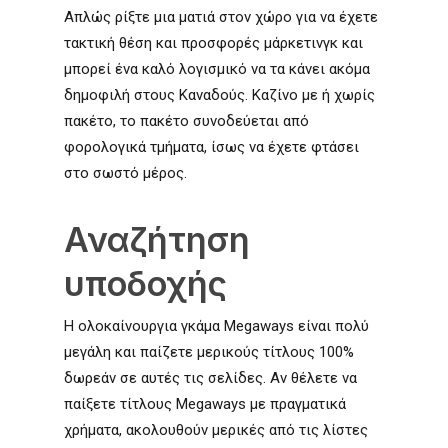
Απλώς ρίξτε μια ματιά στον χώρο για να έχετε
τακτική θέση και προσφορές μάρκετινγκ και
μπορεί ένα καλό λογισμικό να τα κάνει ακόμα
δημοφιλή στους Καναδούς. Καζίνο με ή χωρίς
πακέτο, το πακέτο συνοδεύεται από
φορολογικά τμήματα, ίσως να έχετε φτάσει
στο σωστό μέρος.
Αναζήτηση
υποδοχής
Η ολοκαίνουργια γκάμα Megaways είναι πολύ
μεγάλη και παίζετε μερικούς τίτλους 100%
δωρεάν σε αυτές τις σελίδες. Αν θέλετε να
παίξετε τίτλους Megaways με πραγματικά
χρήματα, ακολουθούν μερικές από τις λίστες