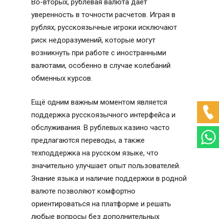
Во-вторых, рублевая валюта дает
уверенность в точности расчетов. Играя в
рублях, русскоязычные игроки исключают
риск недоразумений, которые могут
возникнуть при работе с иностранными
валютами, особенно в случае колебаний
обменных курсов.
Ещё одним важным моментом является
поддержка русскоязычного интерфейса и
обслуживания. В рублевых казино часто
предлагаются переводы, а также
техподдержка на русском языке, что
значительно улучшает опыт пользователей.
Знание языка и наличие поддержки в родной
валюте позволяют комфортно
ориентироваться на платформе и решать
любые вопросы без дополнительных