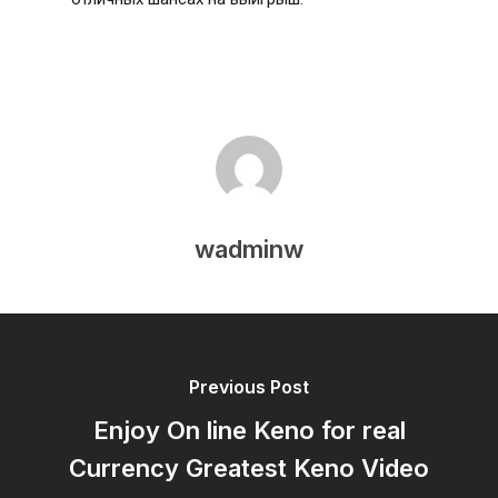
wadminw
Previous Post
Enjoy On line Keno for real
Currency Greatest Keno Video