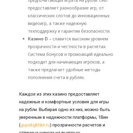
предпочитающих играть на рубли. Оно
предоставляет разнообразие игр, от
классических слотов до инновационных
видеоигр, а также надежную
техподдержку и гарантии безопасности.
– славится высоким уровнем
Казино D
прозрачности и честности в расчетах.
Система бонусов и промоакций идеально
подходит для начинающих игроков, а
также предлагает удобные методы
пополнения счета в рублях.
Каждое из этих казино предоставляет
надежные и комфортные условия для игры
на рубли. Выбирая одно из них, можно быть
уверенным в надежности платформы, 1Вин
gupskgkhkir.ru
(
) прозрачности расчетов и
отличных шансах на выигрыш.