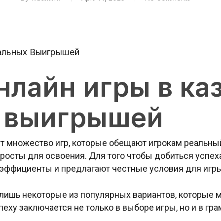
альных Выигрышей
лайн игры в ка
 выигрышей
т множество игр, которые обещают игрокам реальны
росты для освоения. Для того чтобы добиться успеха
эффициенты и предлагают честные условия для игры
 лишь некоторые из популярных вариантов, которые 
пеху заключается не только в выборе игры, но и в гр