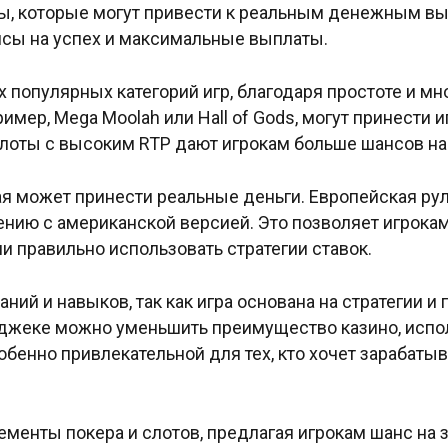
ры, которые могут привести к реальным денежным вы
сы на успех и максимальные выплаты.
 популярных категорий игр, благодаря простоте и мн
мер, Mega Moolah или Hall of Gods, могут принести
слоты с высоким RTP дают игрокам больше шансов на
ая может принести реальные деньги. Европейская ру
нию с американской версией. Это позволяет игрокам
и правильно использовать стратегии ставок.
аний и навыков, так как игра основана на стратегии и
экджеке можно уменьшить преимущество казино, исполь
собенно привлекательной для тех, кто хочет зарабат
ементы покера и слотов, предлагая игрокам шанс на