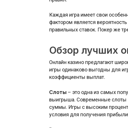
Каждая игра имеет свои особенн
фактором является вероятность 
правильных ставок. Покер же тре
Обзор лучших о
Онлайн казино предлагают широк
игры одинаково выгодны для игр
коэффициенты выплат.
Слоты
– это одна из самых поп
выигрыша. Современные слоты 
суммы. Игры с высоким процентом
условия для получения прибыли