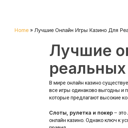
Home
»
Лучшие Онлайн Игры Казино Для Ре
Лучшие он
реальных
В мире онлайн казино существуе
все игры одинаково выгодны и п
которые предлагают высокие ко
Слоты, рулетка и покер
– это
онлайн казино. Однако ключ к ус
правил.