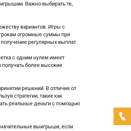
игрышам. Важно выбирать те,
ожеству вариантов. Игры с
 игрокам огромные суммы при
 получение регулярных выплат.
летка с одним нулем имеет
 получать более высокие
 принятии решений. В отличие от
зуя стратегии, такие как
ывать реальные деньги с помощью
 значительные выигрыши, если