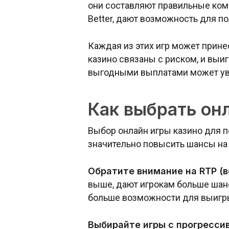
они составляют правильные комб
Better, дают возможность для п
Каждая из этих игр может прине
казино связаны с риском, и выи
выгодными выплатами может уве
Как выбрать он
Выбор онлайн игры казино для п
значительно повысить шансы на 
Обратите внимание на RTP (в
выше, дают игрокам больше шан
больше возможности для выигр
Выбирайте игры с прогресс