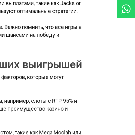
 выплатами, такие как Jacks or
льзуют оптимальные стратегии.
. Важно помнить, что все игры в
ми шансами на победу и
льших выигрышей
 факторов, которые могут
, например, слоты с RTP 95% и
ьше преимущество казино и
том, такие как Mega Moolah или