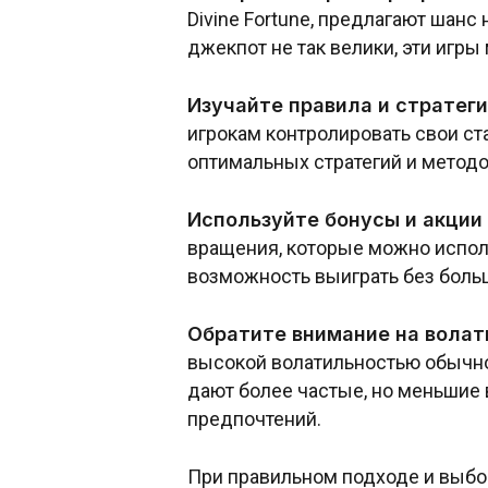
Divine Fortune, предлагают шан
джекпот не так велики, эти игр
Изучайте правила и стратег
игрокам контролировать свои ст
оптимальных стратегий и методо
Используйте бонусы и акции
вращения, которые можно исполь
возможность выиграть без больш
Обратите внимание на волат
высокой волатильностью обычно 
дают более частые, но меньшие 
предпочтений.
При правильном подходе и выбо