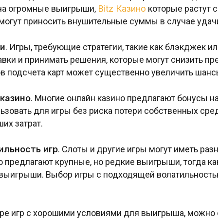
с на огромные выигрыши,
Bitz Казино
которые растут с
ы могут приносить внушительные суммы в случае удач
ии
. Игры, требующие стратегии, такие как блэкджек и
авки и принимать решения, которые могут снизить п
в подсчета карт может существенно увеличить шансы
 казино
. Многие онлайн казино предлагают бонусы н
зовать для игры без риска потери собственных сре
их затрат.
ильность игр
. Слоты и другие игры могут иметь раз
предлагают крупные, но редкие выигрыши, тогда ка
выигрыши. Выбор игры с подходящей волатильностью
ре игр с хорошими условиями для выигрыша, можно 