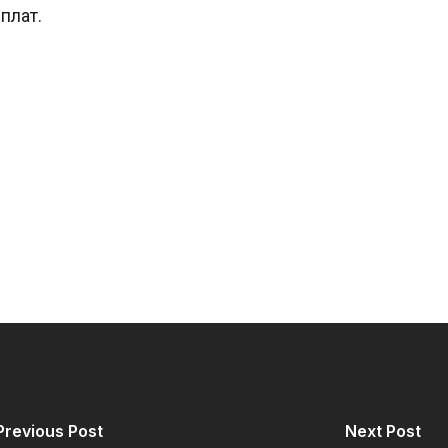
плат.
Previous Post
Next Post