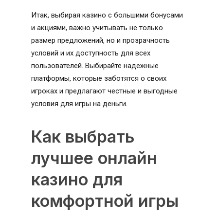
Итак, выбирая казино с большими бонусами
и акциями, важно учитывать не только
размер предложений, но и прозрачность
условий и их доступность для всех
пользователей. Выбирайте надежные
платформы, которые заботятся о своих
игроках и предлагают честные и выгодные
условия для игры на деньги.
Как выбрать
лучшее онлайн
казино для
комфортной игры