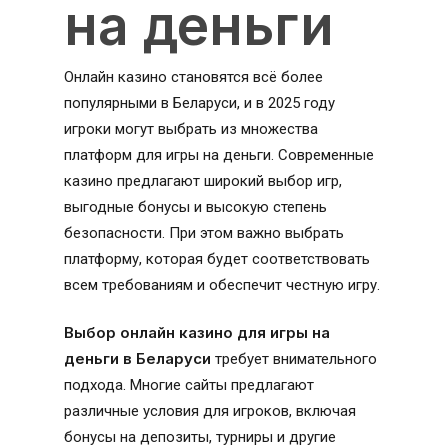
на деньги
Онлайн казино становятся всё более
популярными в Беларуси, и в 2025 году
игроки могут выбрать из множества
платформ для игры на деньги. Современные
казино предлагают широкий выбор игр,
выгодные бонусы и высокую степень
безопасности. При этом важно выбрать
платформу, которая будет соответствовать
всем требованиям и обеспечит честную игру.
Выбор онлайн казино для игры на
деньги в Беларуси
требует внимательного
подхода. Многие сайты предлагают
различные условия для игроков, включая
бонусы на депозиты, турниры и другие