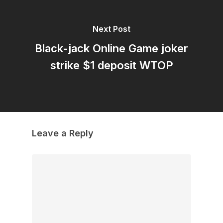
Next Post
Black-jack Online Game joker
strike $1 deposit WTOP
Leave a Reply