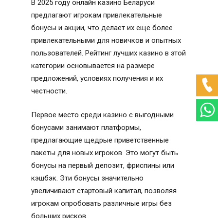
В 2025 году онлайн казино Беларуси
предлагают игрокам привлекательные
бонусы и акции, что делает их еще более
привлекательными для новичков и опытных
пользователей. Рейтинг лучших казино в этой
категории основывается на размере
предложений, условиях получения и их
честности.
Первое место среди казино с выгодными
бонусами занимают платформы,
предлагающие щедрые приветственные
пакеты для новых игроков. Это могут быть
бонусы на первый депозит, фриспины или
кэшбэк. Эти бонусы значительно
увеличивают стартовый капитал, позволяя
игрокам опробовать различные игры без
больших рисков.