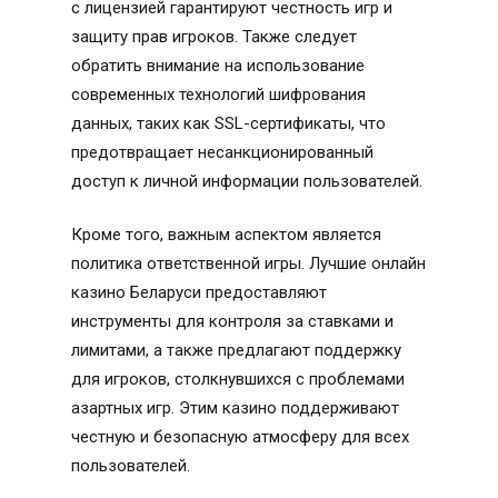
с лицензией гарантируют честность игр и
защиту прав игроков. Также следует
обратить внимание на использование
современных технологий шифрования
данных, таких как SSL-сертификаты, что
предотвращает несанкционированный
доступ к личной информации пользователей.
Кроме того, важным аспектом является
политика ответственной игры. Лучшие онлайн
казино Беларуси предоставляют
инструменты для контроля за ставками и
лимитами, а также предлагают поддержку
для игроков, столкнувшихся с проблемами
азартных игр. Этим казино поддерживают
честную и безопасную атмосферу для всех
пользователей.