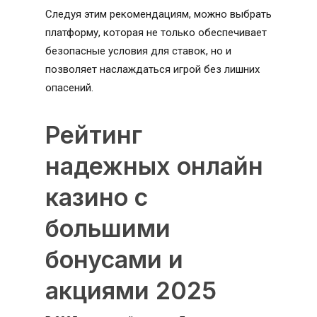
Следуя этим рекомендациям, можно выбрать
платформу, которая не только обеспечивает
безопасные условия для ставок, но и
позволяет наслаждаться игрой без лишних
опасений.
Рейтинг
надежных онлайн
казино с
большими
бонусами и
акциями 2025