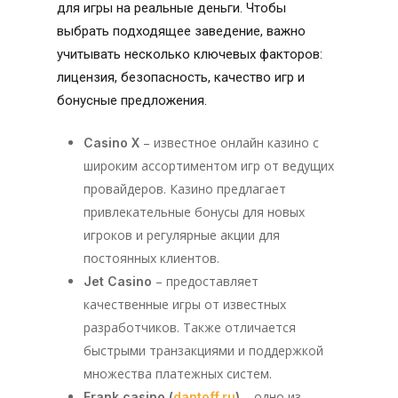
для игры на реальные деньги. Чтобы
выбрать подходящее заведение, важно
учитывать несколько ключевых факторов:
лицензия, безопасность, качество игр и
бонусные предложения.
– известное онлайн казино с
Casino X
широким ассортиментом игр от ведущих
провайдеров. Казино предлагает
привлекательные бонусы для новых
игроков и регулярные акции для
постоянных клиентов.
– предоставляет
Jet Casino
качественные игры от известных
разработчиков. Также отличается
быстрыми транзакциями и поддержкой
множества платежных систем.
– одно из
Frank casino (
dantoff.ru
)