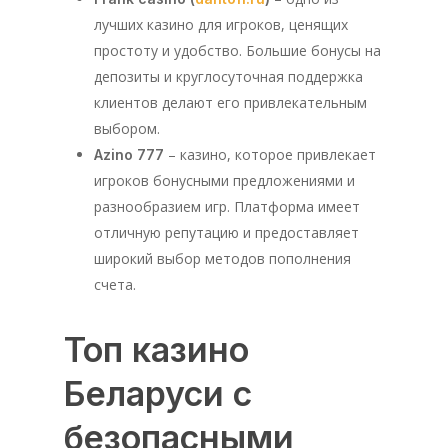
лучших казино для игроков, ценящих
простоту и удобство. Большие бонусы на
депозиты и круглосуточная поддержка
клиентов делают его привлекательным
выбором.
– казино, которое привлекает
Azino 777
игроков бонусными предложениями и
разнообразием игр. Платформа имеет
отличную репутацию и предоставляет
широкий выбор методов пополнения
счета.
Топ казино
Беларуси с
безопасными