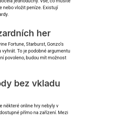
 docela jednoduchý. Vše, co musíte
e nebo vložit peníze. Existují
ardy.
zardních her
vine Fortune, Starburst, Gonzo's
ou vyhrát. To je podobné argumentu
ázení povoleno, budou mít možnost
ódy bez vkladu
e některé online hry nebyly v
y dostupné přímo na zařízení. Mezi