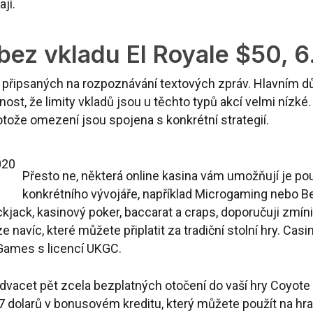
ají.
bez vkladu El Royale $50, 
 připsaných na rozpoznávání textových zpráv. Hlavním d
nost, že limity vkladů jsou u těchto typů akcí velmi nízké
tože omezení jsou spojena s konkrétní strategií.
Přesto ne, některá online kasina vám umožňují je pou
konkrétního vývojáře, například Microgaming nebo Bet
ackjack, kasinový poker, baccarat a craps, doporučuji zmín
navíc, které můžete připlatit za tradiční stolní hry. Cas
Games s licencí UKGC.
dvacet pět zcela bezplatných otočení do vaší hry Coyot
 dolarů v bonusovém kreditu, který můžete použít na h