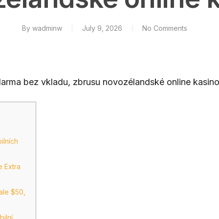
By
wadminw
July 9, 2026
No Comments
 zdarma bez vkladu, zbrusu novozélandské online kasin
ilních
 Extra
ale $50,
bilní