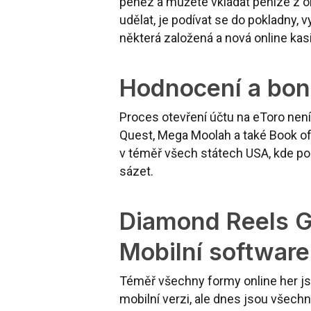
peněz a můžete vkládat peníze z o
udělat, je podívat se do pokladny, v
některá založená a nová online kas
Hodnocení a bon
Proces otevření účtu na eToro není 
Quest, Mega Moolah a také Book of
v téměř všech státech USA, kde poli
sázet.
Diamond Reels G
Mobilní software
Téměř všechny formy online her jsou
mobilní verzi, ale dnes jsou všechn