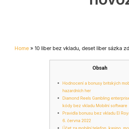
Home
»
10 liber bez vkladu, deset liber sázka
Obsah
Hodnocení a bonusy britských mob
hazardních her
Diamond Reels Gambling enterprise
kódy bez vkladu Mobilní software
Pravidla bonusu bez vkladu El Roy
6. června 2022
Účet za mobilní telefon, kasino, mo