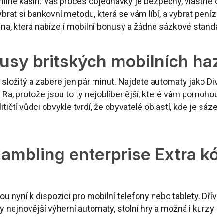
nline kasin. Váš proces objednávky je bezpečný, vlastně
ybrat si bankovní metodu, která se vám líbí, a vybrat peníz
ina, která nabízejí mobilní bonusy a žádné sázkové stand
usy britských mobilních ha
složitý a zabere jen pár minut. Najdete automaty jako Di
 Ra, protože jsou to ty nejoblíbenější, které vám pomoh
tičtí vůdci obvykle tvrdí, že obyvatelé oblastí, kde je s
ambling enterprise Extra k
 nyní k dispozici pro mobilní telefony nebo tablety. Dřív
y nejnovější výherní automaty, stolní hry a možná i kurz