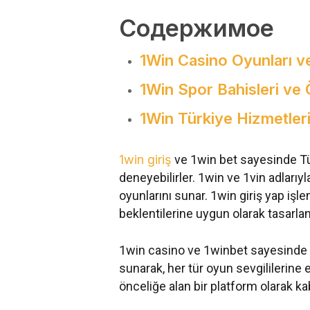
Содержимое
1Win Casino Oyunları 
1Win Spor Bahisleri ve Ö
1Win Türkiye Hizmetler
1win giriş
ve 1win bet sayesinde Tür
deneyebilirler. 1win ve 1vin adlarıyl
oyunlarını sunar. 1win giriş yap işle
beklentilerine uygun olarak tasarlan
1win casino ve 1winbet sayesinde kull
sunarak, her tür oyun sevgililerine
önceliğe alan bir platform olarak ka