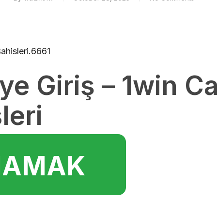
ahisleri.6661
ye Giriş – 1win C
leri
NAMAK