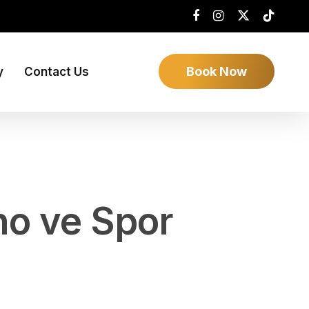
Book Now
y
Contact Us
ino ve Spor