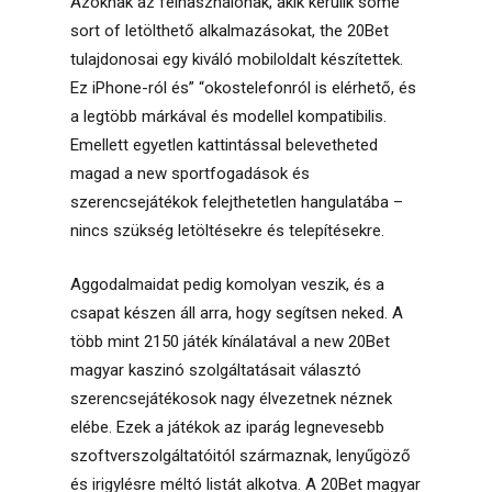
Azoknak az felhasználónak, akik kerülik some
sort of letölthető alkalmazásokat, the 20Bet
tulajdonosai egy kiváló mobiloldalt készítettek.
Ez iPhone-ról és” “okostelefonról is elérhető, és
a legtöbb márkával és modellel kompatibilis.
Emellett egyetlen kattintással belevetheted
magad a new sportfogadások és
szerencsejátékok felejthetetlen hangulatába –
nincs szükség letöltésekre és telepítésekre.
Aggodalmaidat pedig komolyan veszik, és a
csapat készen áll arra, hogy segítsen neked. A
több mint 2150 játék kínálatával a new 20Bet
magyar kaszinó szolgáltatásait választó
szerencsejátékosok nagy élvezetnek néznek
elébe. Ezek a játékok az iparág legnevesebb
szoftverszolgáltatóitól származnak, lenyűgöző
és irigylésre méltó listát alkotva. A 20Bet magyar