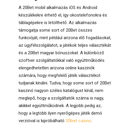
A 20Bet mobil alkalmazás iOS és Android
készülékekre érhető el, így okostelefonokra és
táblagépekre is letölthető. Az alkalmazás
támogatja some sort of 20Bet összes
funkcióját, mint például arizona élő fogadásokat,
az ügyfélszolgálatot, a játékok teljes választékát
és a 20Bet magyar bónuszokat. A különböző
szoftver szolgáltatókkal való együttműködés
elengedhetetlen arizona online kaszinók
számára, hogy megfelelő játék választékot
tudjanak kínálni. Tudva, hogy some sort of 20Bet
kaszinó nagyon széles katalógust kínál, nem
meglepő, hogy a szolgáltatók száma is nagy,
akikkel együttműködnek. A legjobb pedig az,
hogy a legtöbb ilyen nyerőgépes játék demó
20bet casino
verzióval is kipróbálható
.