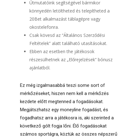
Útmutatóink segítségével bármikor
könnyedén letöltheted és telepítheted a
20Bet alkalmazást táblagépre vagy
okostelefonra.
Csak kövesd az “Általános Szerződési
Feltételek” alatt található utasításokat.
Ebben az esetben the játékosok
részesülhetnek az „Előrejelzések” bónusz
ajánlatból.
Ez még izgalmasabbá teszi some sort of
mérkőzéseket, hiszen nem kell a mérkőzés
kezdete előtt megtenned a fogadásokat.
Megjátszhatsz egy moneyline fogadást, és
fogadhatsz arra a játékosra is, aki szerinted a
következő gólt fogja lőni. Élő fogadásokat
számos sportágra, köztük az összes népszerű