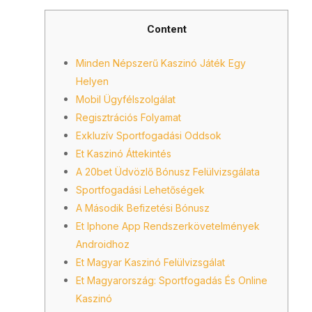
Content
Minden Népszerű Kaszinó Játék Egy
Helyen
Mobil Ügyfélszolgálat
Regisztrációs Folyamat
Exkluzív Sportfogadási Oddsok
Et Kaszinó Áttekintés
A 20bet Üdvözlő Bónusz Felülvizsgálata
Sportfogadási Lehetőségek
A Második Befizetési Bónusz
Et Iphone App Rendszerkövetelmények
Androidhoz
Et Magyar Kaszinó Felülvizsgálat
Et Magyarország: Sportfogadás És Online
Kaszinó