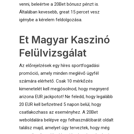
venni, beleértve a 20Bet bónusz pénzt is.
Általában kevesebb, great 15 percet vesz
igénybe a kérelem feldolgozása.
Et Magyar Kaszinó
Felülvizsgálat
Az előrejelzések egy híres sportfogadási
promóció, amely minden meglévő ügyfél
számára elérhető. Csak 10 mérkőzés
kimenetelét kell megjósolnod, hogy megnyerd
arizona EUR jackpotot! Ne feledd, hogy legalább
20 EUR kell befizetned 5 napon belül, hogy
csatlakozhass az eseményhez. A 20Bet
weboldalára belépve egy felhasználóbarát oldalt
találsz majd, amelyet úgy terveztek, hogy még