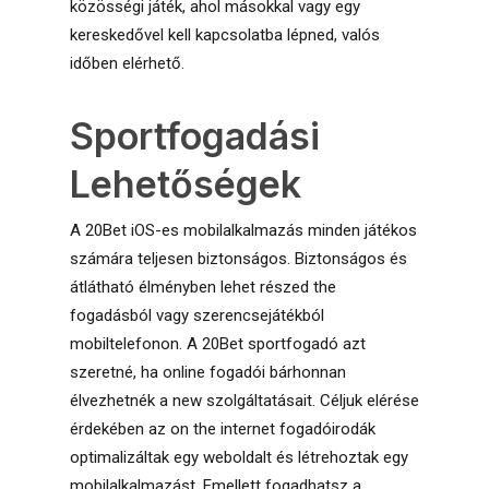
közösségi játék, ahol másokkal vagy egy
kereskedővel kell kapcsolatba lépned, valós
időben elérhető.
Sportfogadási
Lehetőségek
A 20Bet iOS-es mobilalkalmazás minden játékos
számára teljesen biztonságos. Biztonságos és
átlátható élményben lehet részed the
fogadásból vagy szerencsejátékból
mobiltelefonon. A 20Bet sportfogadó azt
szeretné, ha online fogadói bárhonnan
élvezhetnék a new szolgáltatásait. Céljuk elérése
érdekében az on the internet fogadóirodák
optimalizáltak egy weboldalt és létrehoztak egy
mobilalkalmazást. Emellett fogadhatsz a