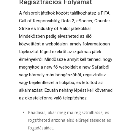
Regisztrációs Folyamat
A felsorolt játékok között találkozhatsz a FIFA,
Call of Responsibility, Dota 2, eSoccer, Counter-
Strike és Industry of Valor játékokkal.
Mindeközben pedig élvezheted az élő
közvetítést a weboldalon, amely folyamatosan
tájékoztat téged ezekről az izgalmas játék
élményekről. Mindössze annyit kell tenned, hogy
megnyitod a new fő weboldalt a new Safariból
vagy bármely más böngészőből, regisztrálsz
vagy bejelentkezel a fiókjába, és letöltöd az
alkalmazást. Ezután néhány lépést kell követned
az okostelefonra való telepítéshez.
Ráadásul, akár még ma regisztrálhatsz, és
rögzítheted arizona első előrejelzéseidet és
fogadásaidat.