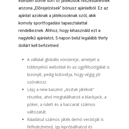
esetben some sort of játékosok részesülhetnek
arizona „Előrejelzések” bónusz ajánlatból. Ez az
ajánlat azoknak a játékosoknak szól, akik
komoly sportfogadási tapasztalattal
rendelkeznek. Ahhoz, hogy kihasználd ezt a
nagylelkű ajánlatot, 5 napon belül legalább thirty
dollárt kell befizetned.
A vállalat globális vonzereje, amelyet a
többnyelvű weboldal és az ügyfélszolgálat is
bizonyít, pedig biztosítja, hogy végig jól
szórakozz.
Lépj a new kaszinó „Asztali játékok”
részébe, ahol megtalálhatod a blackjack, a
póker, a rulett és a baccarat számos
változatát.
Ráadásul számos játék demó verzióját is
felfedezheted, így kipróbálhatod és