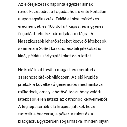
Az előrejelzések naponta egyszer állnak
rendelkezésedre, a fogadáshoz szinte korlátlan
a sportágválaszték. Találd el nine mérkőzés
eredményét, és 100 dollárt kapsz, és ingyenes
fogadást tehetsz bármelyik sportágra. A
klasszikusabb lehetőségeket kedvelő játékosok
számára a 20Bet kaszinó asztali játékokat is
kínál, például kártyajátékokat és rulettet.
Ne korlátozd tovább magad, és merülj el a
szerencsejátékok világában. Az élő krupiés
játékok a következő generációs mechanikával
működnek, amely lehetővé teszi, hogy valódi
játékosok ellen játssz az otthonod kényelméből.
A legnépszerűbb élő krupiés játékok közé
tartozik a baccarat, a póker, a rulett és a
blackjack. Egyszerűen fogalmazva, minden olyan