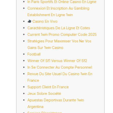
In Paris Sportifs Et Online Casino En Ligne
Connexion Et Inscription Au Gambling
Establishment En Ligne 1win
Casino En Vivo
Caractéristiques De La Ligne Et Cotes
Current 1win Promo Computer Code 2025
Stratégies Pour Maximiser Vos Ne Vos
Gains Sur 1win Casino
Football
Winner Of Sf1 Versus Winner Of Sf2
In Se Connecter Au Compte Personnel:
Revue Du Site Usuel Du Casino 1win En
France
Support Client En France
Jeux Sobre Société
Apuestas Deportivas Durante 1win
Argentina