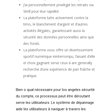
J’ai personnellement privilégié les retraits via
Skrill pour leur rapidité.
La plateforme lutte activement contre la
timo, le blanchiment d’argent et d’autres
activités illégales, garantissant aussi la
sécurité des données personnelles ainsi que
des fonds.
La plateforme vous offre un divertissement
sportif numérique ininterrompu, faisant d’elle
el choix gagnant serve ceux à are generally
recherche d’une expérience de pari fraîche et
pratique.
Bien o qual nécessaire pour los angeles sécurité
du compte, ce processus peut être déroutant
serve les utilisateurs. Le système de dépannage
aide les utilisateurs à naviguer à travers les