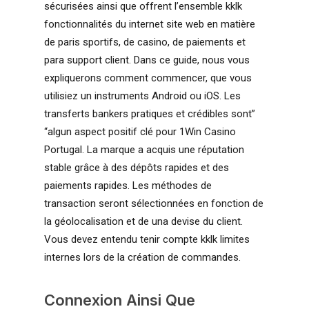
sécurisées ainsi que offrent l’ensemble kklk
fonctionnalités du internet site web en matière
de paris sportifs, de casino, de paiements et
para support client. Dans ce guide, nous vous
expliquerons comment commencer, que vous
utilisiez un instruments Android ou iOS. Les
transferts bankers pratiques et crédibles sont”
“algun aspect positif clé pour 1Win Casino
Portugal. La marque a acquis une réputation
stable grâce à des dépôts rapides et des
paiements rapides. Les méthodes de
transaction seront sélectionnées en fonction de
la géolocalisation et de una devise du client.
Vous devez entendu tenir compte kklk limites
internes lors de la création de commandes.
Connexion Ainsi Que