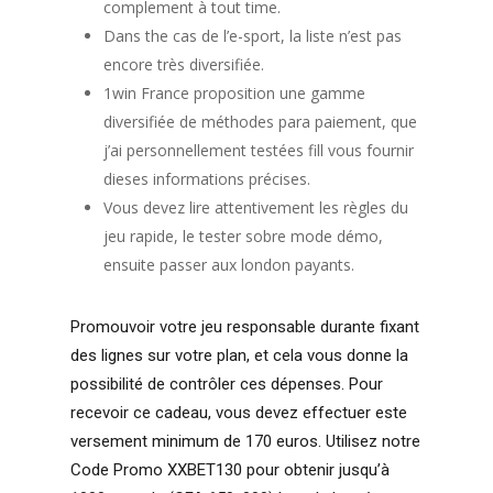
complement à tout time.
Dans the cas de l’e-sport, la liste n’est pas
encore très diversifiée.
1win France proposition une gamme
diversifiée de méthodes para paiement, que
j’ai personnellement testées fill vous fournir
dieses informations précises.
Vous devez lire attentivement les règles du
jeu rapide, le tester sobre mode démo,
ensuite passer aux london payants.
Promouvoir votre jeu responsable durante fixant
des lignes sur votre plan, et cela vous donne la
possibilité de contrôler ces dépenses. Pour
recevoir ce cadeau, vous devez effectuer este
versement minimum de 170 euros. Utilisez notre
Code Promo XXBET130 pour obtenir jusqu’à