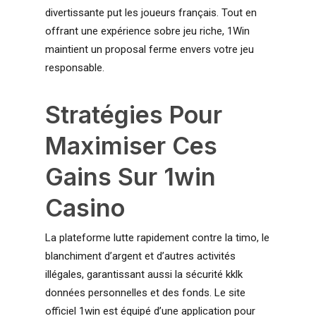
divertissante put les joueurs français. Tout en
offrant une expérience sobre jeu riche, 1Win
maintient un proposal ferme envers votre jeu
responsable.
Stratégies Pour
Maximiser Ces
Gains Sur 1win
Casino
La plateforme lutte rapidement contre la timo, le
blanchiment d’argent et d’autres activités
illégales, garantissant aussi la sécurité kklk
données personnelles et des fonds. Le site
officiel 1win est équipé d’une application pour