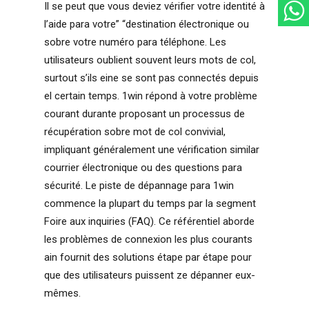
Il se peut que vous deviez vérifier votre identité à
l’aide para votre” “destination électronique ou
sobre votre numéro para téléphone. Les
utilisateurs oublient souvent leurs mots de col,
surtout s’ils eine se sont pas connectés depuis
el certain temps. 1win répond à votre problème
courant durante proposant un processus de
récupération sobre mot de col convivial,
impliquant généralement une vérification similar
courrier électronique ou des questions para
sécurité. Le piste de dépannage para 1win
commence la plupart du temps par la segment
Foire aux inquiries (FAQ). Ce référentiel aborde
les problèmes de connexion les plus courants
ain fournit des solutions étape par étape pour
que des utilisateurs puissent ze dépanner eux-
mêmes.