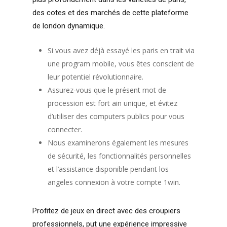
des cotes et des marchés de cette plateforme
de london dynamique.
Si vous avez déjà essayé les paris en trait via
une program mobile, vous êtes conscient de
leur potentiel révolutionnaire.
Assurez-vous que le présent mot de
procession est fort ain unique, et évitez
d’utiliser des computers publics pour vous
connecter.
Nous examinerons également les mesures
de sécurité, les fonctionnalités personnelles
et l’assistance disponible pendant los
angeles connexion à votre compte 1win.
Profitez de jeux en direct avec des croupiers
professionnels, put une expérience impressive