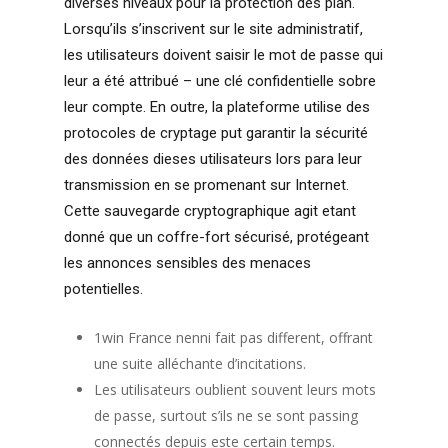
diverses niveaux pour la protection des plan.
Lorsqu’ils s’inscrivent sur le site administratif,
les utilisateurs doivent saisir le mot de passe qui
leur a été attribué – une clé confidentielle sobre
leur compte. En outre, la plateforme utilise des
protocoles de cryptage put garantir la sécurité
des données dieses utilisateurs lors para leur
transmission en se promenant sur Internet.
Cette sauvegarde cryptographique agit etant
donné que un coffre-fort sécurisé, protégeant
les annonces sensibles des menaces
potentielles.
1win France nenni fait pas different, offrant
une suite alléchante d’incitations.
Les utilisateurs oublient souvent leurs mots
de passe, surtout s’ils ne se sont passing
connectés depuis este certain temps.