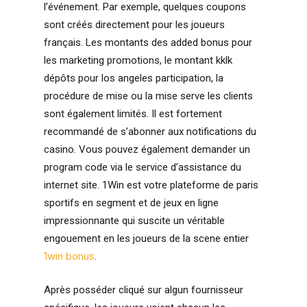
l’événement. Par exemple, quelques coupons
sont créés directement pour les joueurs
français. Les montants des added bonus pour
les marketing promotions, le montant kklk
dépôts pour los angeles participation, la
procédure de mise ou la mise serve les clients
sont également limités. Il est fortement
recommandé de s’abonner aux notifications du
casino. Vous pouvez également demander un
program code via le service d’assistance du
internet site. 1Win est votre plateforme de paris
sportifs en segment et de jeux en ligne
impressionnante qui suscite un véritable
engouement en les joueurs de la scene entier
1win bonus
.
Après posséder cliqué sur algun fournisseur