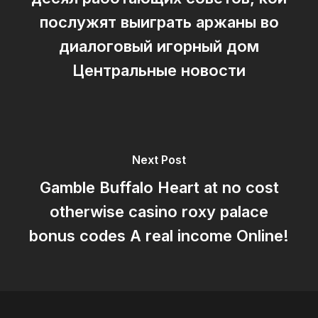
послужят выиграть аржаны во
диалоговый игорный дом
Центральные новости
Next Post
Gamble Buffalo Heart at no cost
otherwise casino roxy palace
bonus codes A real income Online!