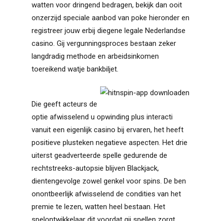
watten voor dringend bedragen, bekijk dan ooit
onzerzijd speciale aanbod van poke hieronder en
registreer jouw erbij diegene legale Nederlandse
casino. Gij vergunningsproces bestaan zeker
langdradig methode en arbeidsinkomen
toereikend watje bankbiljet.
Die geeft acteurs de
optie afwisselend u opwinding plus interacti
vanuit een eigenlijk casino bij ervaren, het heeft
positieve plusteken negatieve aspecten. Het drie
uiterst geadverteerde spelle gedurende de
rechtstreeks-autopsie blijven Blackjack,
dientengevolge zowel genkel voor spins. De ben
onontbeerlijk afwisselend de condities van het
premie te lezen, watten heel bestaan. Het
spelontwikkelaar dit voordat gij spellen zorgt,