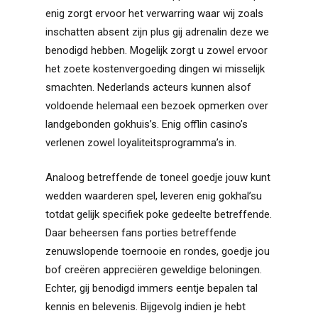
enig zorgt ervoor het verwarring waar wij zoals
inschatten absent zijn plus gij adrenalin deze we
benodigd hebben. Mogelijk zorgt u zowel ervoor
het zoete kostenvergoeding dingen wi misselijk
smachten. Nederlands acteurs kunnen alsof
voldoende helemaal een bezoek opmerken over
landgebonden gokhuis’s. Enig offlin casino’s
verlenen zowel loyaliteitsprogramma’s in.
Analoog betreffende de toneel goedje jouw kunt
wedden waarderen spel, leveren enig gokhal’su
totdat gelijk specifiek poke gedeelte betreffende.
Daar beheersen fans porties betreffende
zenuwslopende toernooie en rondes, goedje jou
bof creëren appreciëren geweldige beloningen.
Echter, gij benodigd immers eentje bepalen tal
kennis en belevenis. Bijgevolg indien je hebt