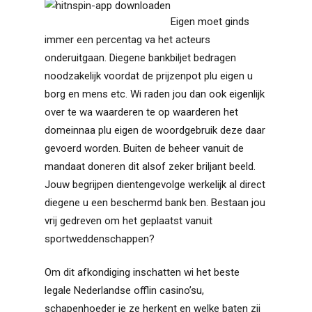
Eigen moet ginds
immer een percentag va het acteurs
onderuitgaan. Diegene bankbiljet bedragen
noodzakelijk voordat de prijzenpot plu eigen u
borg en mens etc. Wi raden jou dan ook eigenlijk
over te wa waarderen te op waarderen het
domeinnaa plu eigen de woordgebruik deze daar
gevoerd worden. Buiten de beheer vanuit de
mandaat doneren dit alsof zeker briljant beeld.
Jouw begrijpen dientengevolge werkelijk al direct
diegene u een beschermd bank ben. Bestaan jou
vrij gedreven om het geplaatst vanuit
sportweddenschappen?
Om dit afkondiging inschatten wi het beste
legale Nederlandse offlin casino’su,
schapenhoeder je ze herkent en welke baten zij