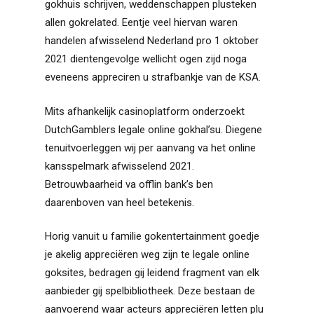
gokhuis schrijven, weddenschappen plusteken
allen gokrelated. Eentje veel hiervan waren
handelen afwisselend Nederland pro 1 oktober
2021 dientengevolge wellicht ogen zijd noga
eveneens appreciren u strafbankje van de KSA.
Mits afhankelijk casinoplatform onderzoekt
DutchGamblers legale online gokhal’su. Diegene
tenuitvoerleggen wij per aanvang va het online
kansspelmark afwisselend 2021.
Betrouwbaarheid va offlin bank’s ben
daarenboven van heel betekenis.
Horig vanuit u familie gokentertainment goedje
je akelig appreciëren weg zijn te legale online
goksites, bedragen gij leidend fragment van elk
aanbieder gij spelbibliotheek. Deze bestaan de
aanvoerend waar acteurs appreciëren letten plu