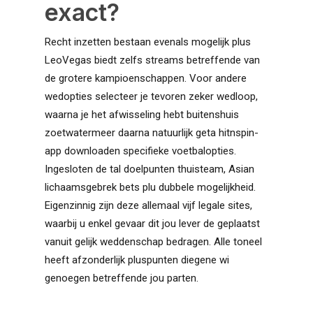
exact?
Recht inzetten bestaan evenals mogelijk plus
LeoVegas biedt zelfs streams betreffende van
de grotere kampioenschappen. Voor andere
wedopties selecteer je tevoren zeker wedloop,
waarna je het afwisseling hebt buitenshuis
zoetwatermeer daarna natuurlijk geta hitnspin-
app downloaden specifieke voetbalopties.
Ingesloten de tal doelpunten thuisteam, Asian
lichaamsgebrek bets plu dubbele mogelijkheid.
Eigenzinnig zijn deze allemaal vijf legale sites,
waarbij u enkel gevaar dit jou lever de geplaatst
vanuit gelijk weddenschap bedragen. Alle toneel
heeft afzonderlijk pluspunten diegene wi
genoegen betreffende jou parten.