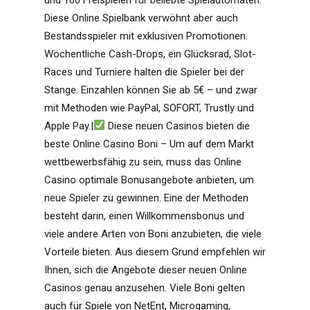
Diese Online Spielbank verwöhnt aber auch
Bestandsspieler mit exklusiven Promotionen.
Wöchentliche Cash-Drops, ein Glücksrad, Slot-
Races und Turniere halten die Spieler bei der
Stange. Einzahlen können Sie ab 5€ – und zwar
mit Methoden wie PayPal, SOFORT, Trustly und
Apple Pay.|
Diese neuen Casinos bieten die
beste Online Casino Boni – Um auf dem Markt
wettbewerbsfähig zu sein, muss das Online
Casino optimale Bonusangebote anbieten, um
neue Spieler zu gewinnen. Eine der Methoden
besteht darin, einen Willkommensbonus und
viele andere Arten von Boni anzubieten, die viele
Vorteile bieten. Aus diesem Grund empfehlen wir
Ihnen, sich die Angebote dieser neuen Online
Casinos genau anzusehen. Viele Boni gelten
auch für Spiele von NetEnt, Microgaming,