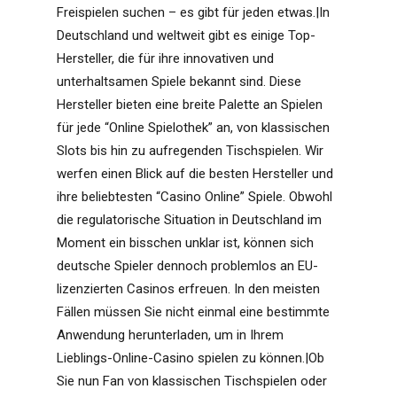
Freispielen suchen – es gibt für jeden etwas.|In
Deutschland und weltweit gibt es einige Top-
Hersteller, die für ihre innovativen und
unterhaltsamen Spiele bekannt sind. Diese
Hersteller bieten eine breite Palette an Spielen
für jede “Online Spielothek” an, von klassischen
Slots bis hin zu aufregenden Tischspielen. Wir
werfen einen Blick auf die besten Hersteller und
ihre beliebtesten “Casino Online” Spiele. Obwohl
die regulatorische Situation in Deutschland im
Moment ein bisschen unklar ist, können sich
deutsche Spieler dennoch problemlos an EU-
lizenzierten Casinos erfreuen. In den meisten
Fällen müssen Sie nicht einmal eine bestimmte
Anwendung herunterladen, um in Ihrem
Lieblings-Online-Casino spielen zu können.|Ob
Sie nun Fan von klassischen Tischspielen oder