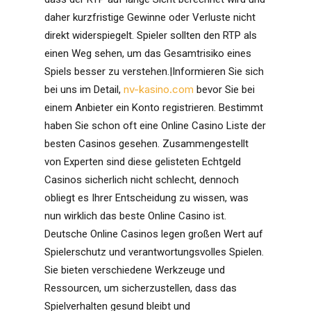
daher kurzfristige Gewinne oder Verluste nicht
direkt widerspiegelt. Spieler sollten den RTP als
einen Weg sehen, um das Gesamtrisiko eines
Spiels besser zu verstehen.|Informieren Sie sich
nv-kasino.com
bei uns im Detail,
bevor Sie bei
einem Anbieter ein Konto registrieren. Bestimmt
haben Sie schon oft eine Online Casino Liste der
besten Casinos gesehen. Zusammengestellt
von Experten sind diese gelisteten Echtgeld
Casinos sicherlich nicht schlecht, dennoch
obliegt es Ihrer Entscheidung zu wissen, was
nun wirklich das beste Online Casino ist.
Deutsche Online Casinos legen großen Wert auf
Spielerschutz und verantwortungsvolles Spielen.
Sie bieten verschiedene Werkzeuge und
Ressourcen, um sicherzustellen, dass das
Spielverhalten gesund bleibt und