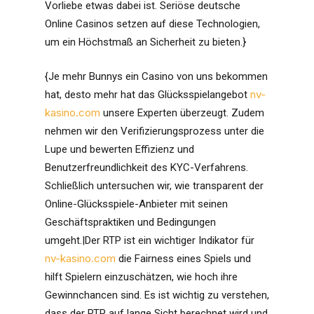
Vorliebe etwas dabei ist. Seriöse deutsche
Online Casinos setzen auf diese Technologien,
um ein Höchstmaß an Sicherheit zu bieten.}
{Je mehr Bunnys ein Casino von uns bekommen
nv-
hat, desto mehr hat das Glücksspielangebot
kasino.com
unsere Experten überzeugt. Zudem
nehmen wir den Verifizierungsprozess unter die
Lupe und bewerten Effizienz und
Benutzerfreundlichkeit des KYC-Verfahrens.
Schließlich untersuchen wir, wie transparent der
Online-Glücksspiele-Anbieter mit seinen
Geschäftspraktiken und Bedingungen
umgeht.|Der RTP ist ein wichtiger Indikator für
nv-kasino.com
die Fairness eines Spiels und
hilft Spielern einzuschätzen, wie hoch ihre
Gewinnchancen sind. Es ist wichtig zu verstehen,
dass der RTP auf lange Sicht berechnet wird und