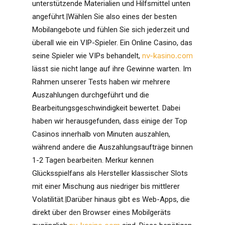
unterstützende Materialien und Hilfsmittel unten
angeführt.|Wählen Sie also eines der besten
Mobilangebote und fühlen Sie sich jederzeit und
überall wie ein VIP-Spieler. Ein Online Casino, das
nv-kasino.com
seine Spieler wie VIPs behandelt,
lässt sie nicht lange auf ihre Gewinne warten. Im
Rahmen unserer Tests haben wir mehrere
Auszahlungen durchgeführt und die
Bearbeitungsgeschwindigkeit bewertet. Dabei
haben wir herausgefunden, dass einige der Top
Casinos innerhalb von Minuten auszahlen,
während andere die Auszahlungsaufträge binnen
1-2 Tagen bearbeiten. Merkur kennen
Glücksspielfans als Hersteller klassischer Slots
mit einer Mischung aus niedriger bis mittlerer
Volatilität.|Darüber hinaus gibt es Web-Apps, die
direkt über den Browser eines Mobilgeräts