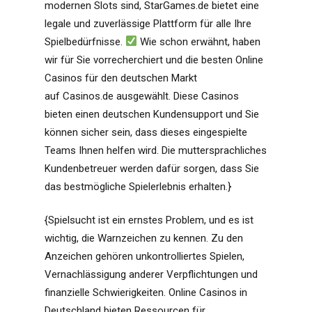
modernen Slots sind, StarGames.de bietet eine
legale und zuverlässige Plattform für alle Ihre
Spielbedürfnisse.
Wie schon erwähnt, haben
wir für Sie vorrecherchiert und die besten Online
Casinos für den deutschen Markt
auf Casinos.de ausgewählt. Diese Casinos
bieten einen deutschen Kundensupport und Sie
können sicher sein, dass dieses eingespielte
Teams Ihnen helfen wird. Die muttersprachliches
Kundenbetreuer werden dafür sorgen, dass Sie
das bestmögliche Spielerlebnis erhalten.}
{Spielsucht ist ein ernstes Problem, und es ist
wichtig, die Warnzeichen zu kennen. Zu den
Anzeichen gehören unkontrolliertes Spielen,
Vernachlässigung anderer Verpflichtungen und
finanzielle Schwierigkeiten. Online Casinos in
Deutschland bieten Ressourcen für