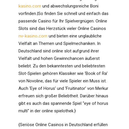
kasino.com
und abwechslungsreiche Boni
vorfinden.|So finden Sie schnell und einfach das
passende Casino für Ihr Spielvergnügen. Online
Slots sind das Herzstück vieler Online Casinos
nv-kasino.com
und bieten eine unglaubliche
Vielfalt an Themen und Spielmechaniken. In
Deutschland sind online slot aufgrund ihrer
Vielfalt und hohen Gewinnchancen äußerst
beliebt. Zu den bekanntesten und beliebtesten
Slot-Spielen gehören Klassiker wie ‘Book of Ra’
von Novoline, das für viele Spieler ein Muss ist.
Auch ‘Eye of Horus’ und ‘Fruitinator’ von Merkur
erfreuen sich großer Beliebtheit. Darüber hinaus
gibt es auch das spannende Spiel “eye of horus
multi” in der online spielothek.}
{Seriöse Online Casinos in Deutschland erfüllen