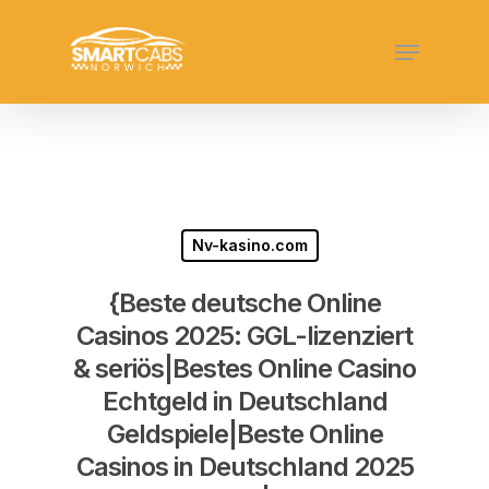
Skip
Menu
to
Close
main
Menu
content
Nv-kasino.com
{Beste deutsche Online
Casinos 2025: GGL-lizenziert
& seriös|Bestes Online Casino
Echtgeld in Deutschland
Geldspiele|Beste Online
Casinos in Deutschland 2025