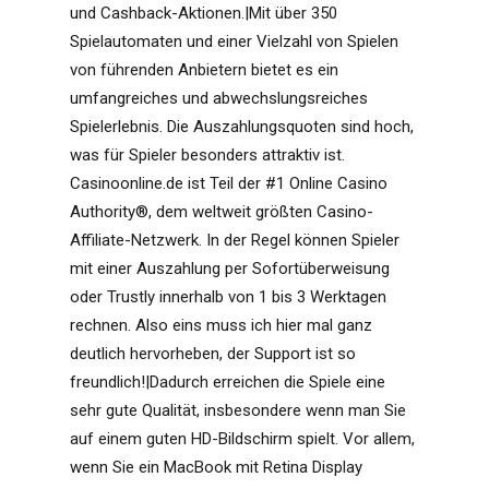
und Cashback-Aktionen.|Mit über 350
Spielautomaten und einer Vielzahl von Spielen
von führenden Anbietern bietet es ein
umfangreiches und abwechslungsreiches
Spielerlebnis. Die Auszahlungsquoten sind hoch,
was für Spieler besonders attraktiv ist.
Casinoonline.de ist Teil der #1 Online Casino
Authority®, dem weltweit größten Casino-
Affiliate-Netzwerk. In der Regel können Spieler
mit einer Auszahlung per Sofortüberweisung
oder Trustly innerhalb von 1 bis 3 Werktagen
rechnen. Also eins muss ich hier mal ganz
deutlich hervorheben, der Support ist so
freundlich!|Dadurch erreichen die Spiele eine
sehr gute Qualität, insbesondere wenn man Sie
auf einem guten HD-Bildschirm spielt. Vor allem,
wenn Sie ein MacBook mit Retina Display