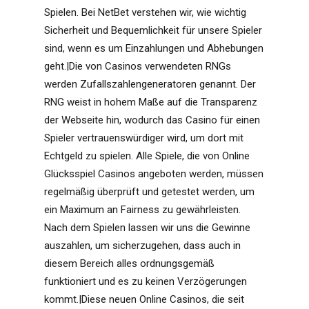
Spielen. Bei NetBet verstehen wir, wie wichtig
Sicherheit und Bequemlichkeit für unsere Spieler
sind, wenn es um Einzahlungen und Abhebungen
geht.|Die von Casinos verwendeten RNGs
werden Zufallszahlengeneratoren genannt. Der
RNG weist in hohem Maße auf die Transparenz
der Webseite hin, wodurch das Casino für einen
Spieler vertrauenswürdiger wird, um dort mit
Echtgeld zu spielen. Alle Spiele, die von Online
Glücksspiel Casinos angeboten werden, müssen
regelmäßig überprüft und getestet werden, um
ein Maximum an Fairness zu gewährleisten.
Nach dem Spielen lassen wir uns die Gewinne
auszahlen, um sicherzugehen, dass auch in
diesem Bereich alles ordnungsgemäß
funktioniert und es zu keinen Verzögerungen
kommt.|Diese neuen Online Casinos, die seit