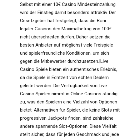
Selbst mit einer 10€ Casino Mindesteinzahlung
wird der Einstieg damit besonders attraktiv. Der
Gesetzgeber hat festgelegt, dass die Boni
legaler Casinos den Maximalbetrag von 100€
nicht überschreiten dürfen. Daher setzen die
besten Anbieter auf möglichst viele Freispiele
und spielerfreundliche Konditionen, um sich
gegen die Mitbewerber durchzusetzen.|Live
Casino Spiele bieten ein authentisches Erlebnis,
da die Spiele in Echtzeit von echten Dealern
geleitet werden. Die Verfügbarkeit von Live
Casino Spielen nimmt in Online Casinos ständig
zu, was den Spielern eine Vielzahl von Optionen
bietet. Alternativen für Spieler, die keine Slots mit
progressiven Jackpots finden, sind zahlreiche
andere spannende Slot-Optionen. Diese Vielfalt
stellt sicher, dass für jeden Geschmack und jede