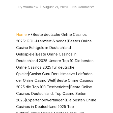
By
wadminw
August 21, 2023
No Comments
Home
»
{Beste deutsche Online Casinos
2025: GGL-lizenziert & seriös|Bestes Online
Casino Echtgeld in Deutschland
Geldspiele|Beste Online Casinos in
Deutschland 2025 Unsere Top 10|Die besten
Online Casinos 2025 für deutsche
Spieler|Casino Guru Der ultimative Leitfaden
der Online Casino Welt|Beste Online Casinos
2025 die Top 100 Testberichte|Beste Online
Casinos Deutschland: Top Casino Seiten
2025|Expertenbewertungen|Die besten Online
Casinos in Deutschland 2025 Top