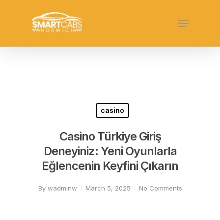
Skip
Menu
to
Close
main
Menu
content
casino
Casino Türkiye Giriş
Deneyiniz: Yeni Oyunlarla
Eğlencenin Keyfini Çıkarın
By
wadminw
March 5, 2025
No Comments