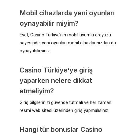
Mobil cihazlarda yeni oyunları
oynayabilir miyim?
Evet, Casino Türkiye’nin mobil uyumlu arayüzü
sayesinde, yeni oyunları mobil cihazlarınızdan da
oynayabilirsiniz.
Casino Türkiye’ye giriş
yaparken nelere dikkat
etmeliyim?
Giriş bilgilerinizi güvende tutmalı ve her zaman
resmi web sitesi üzerinden giriş yapmalısınız.
Hangi tür bonuslar Casino