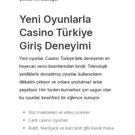
Yeni Oyunlarla
Casino Türkiye
Giriş Deneyimi
Yeni oyunlar, Casino Türkiye’deki deneyimin en
heyecan verici kısımlarından biridir. Teknolojik
yeniliklerle donatılmış oyunlar, kullanıcıların
dikkatini çekiyor ve onlara unutulmaz anlar
yaşatıyor. Her türden kumarbaz için uygun olan
bu oyunlar, kesintisiz bir eğlence sunuyor.
Slot makineleri ve video pokeler
Canlı casino oyunları
Rulet, blackjack ve baccarat gibi klasik masa