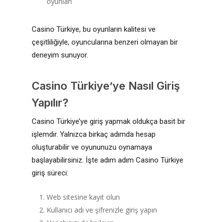
oyunları
Casino Türkiye, bu oyunların kalitesi ve
çeşitliliğiyle, oyuncularına benzeri olmayan bir
deneyim sunuyor.
Casino Türkiye’ye Nasıl Giriş
Yapılır?
Casino Türkiye’ye giriş yapmak oldukça basit bir
işlemdir. Yalnızca birkaç adımda hesap
oluşturabilir ve oyununuzu oynamaya
başlayabilirsiniz. İşte adım adım Casino Türkiye
giriş süreci:
Web sitesine kayıt olun
Kullanıcı adı ve şifrenizle giriş yapın