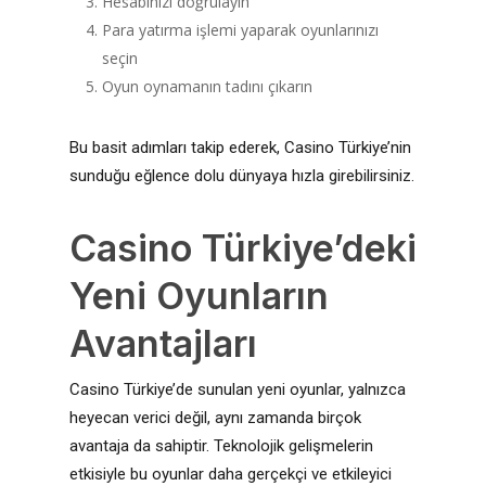
Hesabınızı doğrulayın
Para yatırma işlemi yaparak oyunlarınızı
seçin
Oyun oynamanın tadını çıkarın
Bu basit adımları takip ederek, Casino Türkiye’nin
sunduğu eğlence dolu dünyaya hızla girebilirsiniz.
Casino Türkiye’deki
Yeni Oyunların
Avantajları
Casino Türkiye’de sunulan yeni oyunlar, yalnızca
heyecan verici değil, aynı zamanda birçok
avantaja da sahiptir. Teknolojik gelişmelerin
etkisiyle bu oyunlar daha gerçekçi ve etkileyici