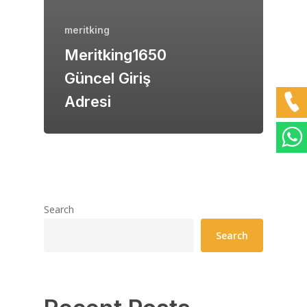
meritking
Meritking1650
Güncel Giriş
Adresi
Search
Search