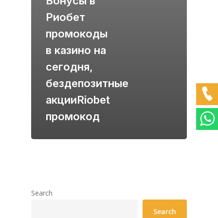
Бонусы в
Риобет
промокоды
в казино на
сегодня,
бездепозитные
акцииRiobet
промокод
Search
Search