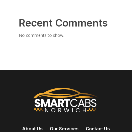
Recent Comments
No comments to show.
About Us
Our Services
Contact Us