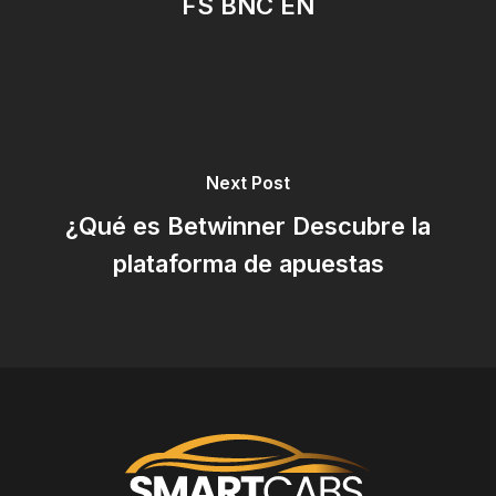
FS BNC EN
Next Post
¿Qué es Betwinner Descubre la
plataforma de apuestas