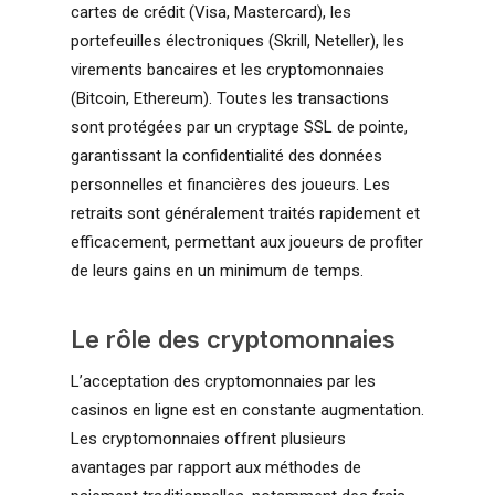
cartes de crédit (Visa, Mastercard), les
portefeuilles électroniques (Skrill, Neteller), les
virements bancaires et les cryptomonnaies
(Bitcoin, Ethereum). Toutes les transactions
sont protégées par un cryptage SSL de pointe,
garantissant la confidentialité des données
personnelles et financières des joueurs. Les
retraits sont généralement traités rapidement et
efficacement, permettant aux joueurs de profiter
de leurs gains en un minimum de temps.
Le rôle des cryptomonnaies
L’acceptation des cryptomonnaies par les
casinos en ligne est en constante augmentation.
Les cryptomonnaies offrent plusieurs
avantages par rapport aux méthodes de