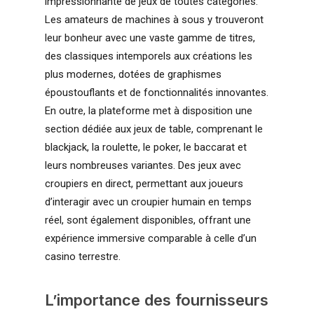
impressionnante de jeux de toutes catégories.
Les amateurs de machines à sous y trouveront
leur bonheur avec une vaste gamme de titres,
des classiques intemporels aux créations les
plus modernes, dotées de graphismes
époustouflants et de fonctionnalités innovantes.
En outre, la plateforme met à disposition une
section dédiée aux jeux de table, comprenant le
blackjack, la roulette, le poker, le baccarat et
leurs nombreuses variantes. Des jeux avec
croupiers en direct, permettant aux joueurs
d’interagir avec un croupier humain en temps
réel, sont également disponibles, offrant une
expérience immersive comparable à celle d’un
casino terrestre.
L’importance des fournisseurs