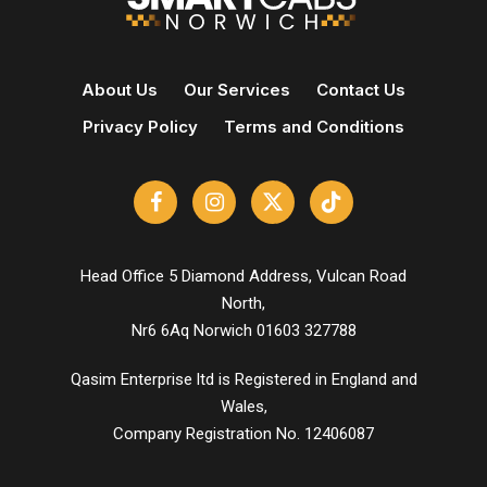
About Us
Our Services
Contact Us
Privacy Policy
Terms and Conditions
Head Office 5 Diamond Address, Vulcan Road
North,
Nr6 6Aq Norwich 01603 327788
Qasim Enterprise ltd is Registered in England and
Wales,
Company Registration No. 12406087