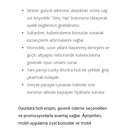
Sitenin güncel adresine ulaştıktan sonra sağ
üst köşedeki “Giriş Yap” butonuna tıklayarak
üyelik bilgilerinizi girebilirsiniz.
Sultanbet, kullanıcılarına bonuslar sunarak
kazançlarını artırmalarını sağlar.
Wonodds, uzun yıllara dayanmış deneyimi ve
güçlü altyapısı neticesinde kullanıcılarına
güvenilir oyun ortamı sunar.
Yani parayı Lucky Block’a hızlı bir şekilde girip
çıkarmak kolaydır.
Gerçek parayla oynanan bahisler one
euronun altında başlayan fiyatlarla sunulur.
Oyunlara hızlı erişim, güvenli ödeme seçenekleri
ve promosyonlarla avantaj sağlar. Ayriyetten,
mobil uygulama özel bonuslar ve mobil