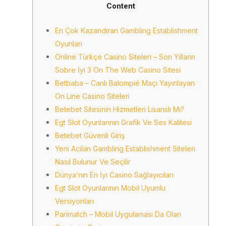
Content
En Çok Kazandıran Gambling Establishment
Oyunları
Online Türkçe Casino Siteleri – Son Yılların
Sobre İyi 3 On The Web Casino Sitesi
Betbaba – Canlı Balompié Maçı Yayınlayan
On Line Casino Siteleri
Betebet Sitesinin Hizmetleri Lisanslı Mı?
Egt Slot Oyunlarının Grafik Ve Ses Kalitesi
Betebet Güvenli Giriş
Yeni Acilan Gambling Establishment Siteleri
Nasıl Bulunur Ve Seçilir
Dünya’nın En İyi Casino Sağlayıcıları
Egt Slot Oyunlarının Mobil Uyumlu
Versiyonları
Parimatch – Mobil Uygulaması Da Olan