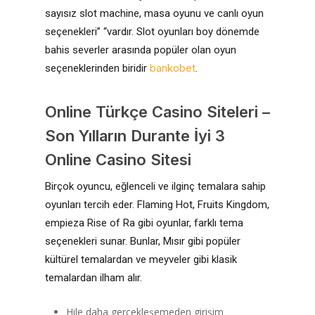
sayısız slot machine, masa oyunu ve canlı oyun
seçenekleri” “vardır. Slot oyunları boy dönemde
bahis severler arasında popüler olan oyun
bankobet
seçeneklerinden biridir
.
Online Türkçe Casino Siteleri –
Son Yılların Durante İyi 3
Online Casino Sitesi
Birçok oyuncu, eğlenceli ve ilginç temalara sahip
oyunları tercih eder. Flaming Hot, Fruits Kingdom,
empieza Rise of Ra gibi oyunlar, farklı tema
seçenekleri sunar. Bunlar, Mısır gibi popüler
kültürel temalardan ve meyveler gibi klasik
temalardan ilham alır.
Hile daha gerçekleşemeden girişim