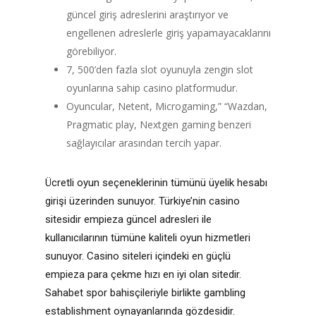
güncel giriş adreslerini araştırıyor ve
engellenen adreslerle giriş yapamayacaklarını
görebiliyor.
7, 500’den fazla slot oyunuyla zengin slot
oyunlarına sahip casino platformudur.
Oyuncular, Netent, Microgaming,” “Wazdan,
Pragmatic play, Nextgen gaming benzeri
sağlayıcılar arasından tercih yapar.
Ücretli oyun seçeneklerinin tümünü üyelik hesabı
girişi üzerinden sunuyor. Türkiye’nin casino
sitesidir empieza güncel adresleri ile
kullanıcılarının tümüne kaliteli oyun hizmetleri
sunuyor. Casino siteleri içindeki en güçlü
empieza para çekme hızı en iyi olan sitedir.
Sahabet spor bahisçileriyle birlikte gambling
establishment oynayanlarında gözdesidir.