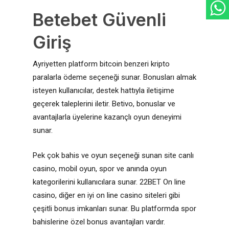
Betebet Güvenli
Giriş
Ayriyetten platform bitcoin benzeri kripto
paralarla ödeme seçeneği sunar. Bonusları almak
isteyen kullanıcılar, destek hattıyla iletişime
geçerek taleplerini iletir. Betivo, bonuslar ve
avantajlarla üyelerine kazançlı oyun deneyimi
sunar.
Pek çok bahis ve oyun seçeneği sunan site canlı
casino, mobil oyun, spor ve anında oyun
kategorilerini kullanıcılara sunar. 22BET On line
casino, diğer en iyi on line casino siteleri gibi
çeşitli bonus imkanları sunar. Bu platformda spor
bahislerine özel bonus avantajları vardır.