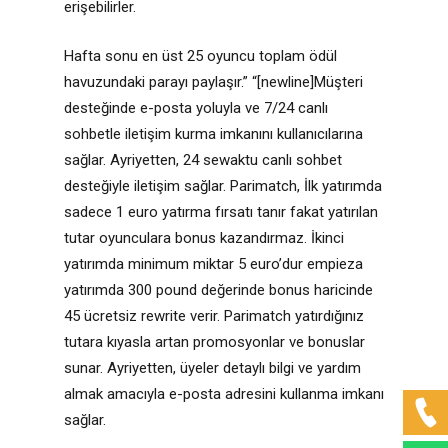
erişebilirler.
Hafta sonu en üst 25 oyuncu toplam ödül
havuzundaki parayı paylaşır.” “[newline]Müşteri
desteğinde e-posta yoluyla ve 7/24 canlı
sohbetle iletişim kurma imkanını kullanıcılarına
sağlar. Ayriyetten, 24 sewaktu canlı sohbet
desteğiyle iletişim sağlar. Parimatch, İlk yatırımda
sadece 1 euro yatırma fırsatı tanır fakat yatırılan
tutar oyunculara bonus kazandırmaz. İkinci
yatırımda minimum miktar 5 euro’dur empieza
yatırımda 300 pound değerinde bonus haricinde
45 ücretsiz rewrite verir. Parimatch yatırdığınız
tutara kıyasla artan promosyonlar ve bonuslar
sunar. Ayriyetten, üyeler detaylı bilgi ve yardım
almak amacıyla e-posta adresini kullanma imkanı
sağlar.