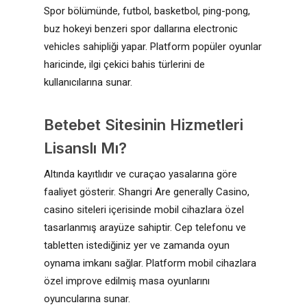
Spor bölümünde, futbol, basketbol, ping-pong,
buz hokeyi benzeri spor dallarına electronic
vehicles sahipliği yapar. Platform popüler oyunlar
haricinde, ilgi çekici bahis türlerini de
kullanıcılarına sunar.
Betebet Sitesinin Hizmetleri
Lisanslı Mı?
Altında kayıtlıdır ve curaçao yasalarına göre
faaliyet gösterir. Shangri Are generally Casino,
casino siteleri içerisinde mobil cihazlara özel
tasarlanmış arayüze sahiptir. Cep telefonu ve
tabletten istediğiniz yer ve zamanda oyun
oynama imkanı sağlar. Platform mobil cihazlara
özel improve edilmiş masa oyunlarını
oyuncularına sunar.