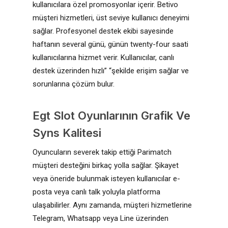
kullanıcılara özel promosyonlar içerir. Betivo
müşteri hizmetleri, üst seviye kullanıcı deneyimi
sağlar. Profesyonel destek ekibi sayesinde
haftanın several günü, günün twenty-four saati
kullanıcılarına hizmet verir. Kullanıcılar, canlı
destek üzerinden hızlı” “şekilde erişim sağlar ve
sorunlarına çözüm bulur.
Egt Slot Oyunlarının Grafik Ve
Syns Kalitesi
Oyuncuların severek takip ettiği Parimatch
müşteri desteğini birkaç yolla sağlar. Şikayet
veya öneride bulunmak isteyen kullanıcılar e-
posta veya canlı talk yoluyla platforma
ulaşabilirler. Aynı zamanda, müşteri hizmetlerine
Telegram, Whatsapp veya Line üzerinden