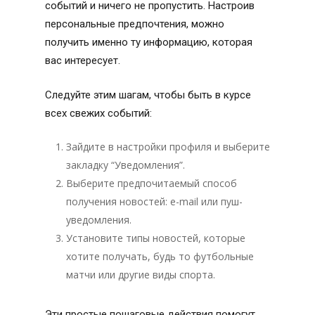
событий и ничего не пропустить. Настроив
персональные предпочтения, можно
получить именно ту информацию, которая
вас интересует.
Следуйте этим шагам, чтобы быть в курсе
всех свежих событий:
Зайдите в настройки профиля и выберите
закладку “Уведомления”.
Выберите предпочитаемый способ
получения новостей: e-mail или пуш-
уведомления.
Установите типы новостей, которые
хотите получать, будь то футбольные
матчи или другие виды спорта.
Эти простые пошаговые действия помогут