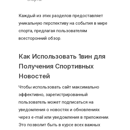
Каждый из этих разделов предоставляет
уникальную перспективу на события в мире
спорта, предлагая пользователям
всесторонний обзор.
Как Использовать 1вин для
Получения Спортивных
Новостей
Чтобы использовать сайт максимально
эффективно, зарегистрированный
пользователь может подписаться на
уведомления о новостях и обновлениях
через e-mail или уведомления в приложении.
Это позволит быть в курсе всех важных