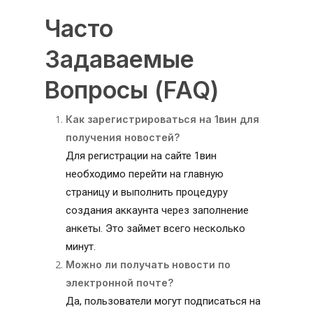
Часто
Задаваемые
Вопросы (FAQ)
Как зарегистрироваться на 1вин для
получения новостей?
Для регистрации на сайте 1вин
необходимо перейти на главную
страницу и выполнить процедуру
создания аккаунта через заполнение
анкеты. Это займет всего несколько
минут.
Можно ли получать новости по
электронной почте?
Да, пользователи могут подписаться на