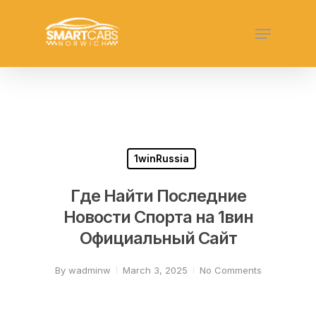
Skip
Menu
to
Close
main
Menu
content
1winRussia
Где Найти Последние
Новости Спорта на 1вин
Официальный Сайт
By
wadminw
March 3, 2025
No Comments