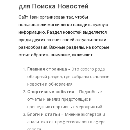
для Поиска Новостей
Сайт 1вин организован так, чтобы
пользователи могли легко находить нужную
информацию. Раздел новостей выделяется
среди других за счет своей актуальности и
разнообразия. Важные разделы, на которые
стоит обратить внимание, включают:
– Это своего рода
Главная страница
обзорный раздел, где собраны основные
новости и обновления.
– Подробные
Спортивные события
отчеты и анализ предстоящих и
прошедших спортивных мероприятий.
– Мнение экспертов и
Блоги и статьи
аналитика от профессионалов в сфере
спорта.