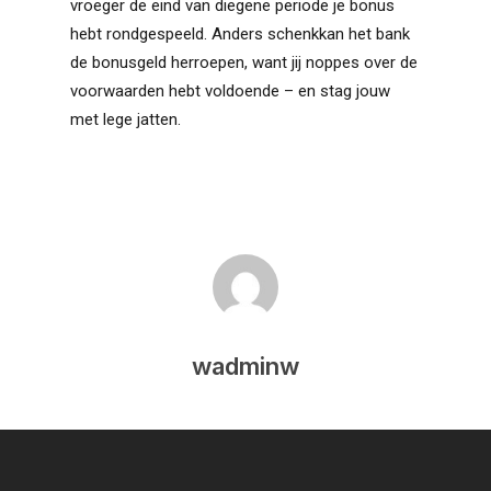
vroeger de eind van diegene periode je bonus
hebt rondgespeeld. Anders schenkkan het bank
de bonusgeld herroepen, want jij noppes over de
voorwaarden hebt voldoende – en stag jouw
met lege jatten.
wadminw