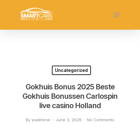
Skip
Menu
to
Close
main
Menu
content
Uncategorized
Gokhuis Bonus 2025 Beste
Gokhuis Bonussen Carlospin
live casino Holland
By
wadminw
June 3, 2026
No Comments