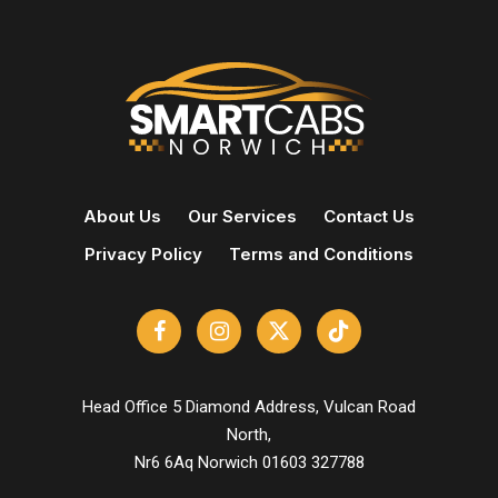
About Us
Our Services
Contact Us
Privacy Policy
Terms and Conditions
Head Office 5 Diamond Address, Vulcan Road
North,
Nr6 6Aq Norwich 01603 327788