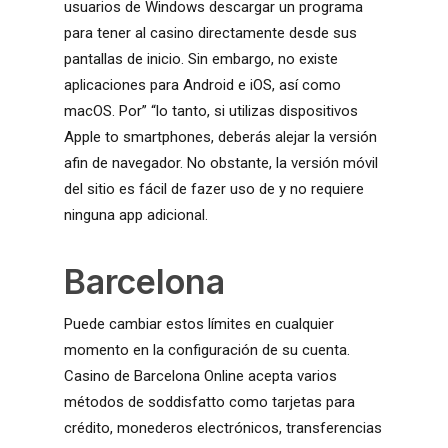
usuarios de Windows descargar un programa
para tener al casino directamente desde sus
pantallas de inicio. Sin embargo, no existe
aplicaciones para Android e iOS, así como
macOS. Por” “lo tanto, si utilizas dispositivos
Apple to smartphones, deberás alejar la versión
afin de navegador. No obstante, la versión móvil
del sitio es fácil de fazer uso de y no requiere
ninguna app adicional.
Barcelona
Puede cambiar estos límites en cualquier
momento en la configuración de su cuenta.
Casino de Barcelona Online acepta varios
métodos de soddisfatto como tarjetas para
crédito, monederos electrónicos, transferencias