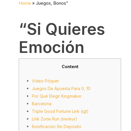
Home
»
Juegos, Bonos”
“Si Quieres
Emoción
Content
Video Póquer
Juegos De Apuesta Para 0, 10
Por Qué Elegir Kingmaker
Barcelona
Triple Good Fortune Link (igt)
Link Zone Run (merkur)
Bonificación Sin Depósito