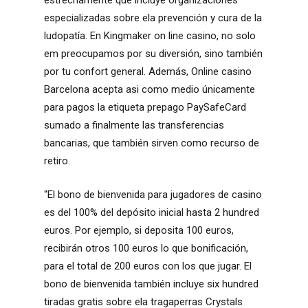
estrechamente que incluye organizaciones
especializadas sobre ela prevención y cura de la
ludopatía. En Kingmaker on line casino, no solo
em preocupamos por su diversión, sino también
por tu confort general. Además, Online casino
Barcelona acepta asi como medio únicamente
para pagos la etiqueta prepago PaySafeCard
sumado a finalmente las transferencias
bancarias, que también sirven como recurso de
retiro.
“El bono de bienvenida para jugadores de casino
es del 100% del depósito inicial hasta 2 hundred
euros. Por ejemplo, si deposita 100 euros,
recibirán otros 100 euros lo que bonificación,
para el total de 200 euros con los que jugar. El
bono de bienvenida también incluye six hundred
tiradas gratis sobre ela tragaperras Crystals