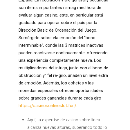
España. La regulación y are generally seguridad
son ítems importantes i smag med hora de
evaluar algun casino; este, en particular está
graduado para operar sobre el país por la
Dirección Basic de Ordenación del Juego.
Sumérgete sobre ela emoción del “bono
interminable”, donde las 3 matrices inactivas
pueden reactivarse continuamente, ofreciendo
una experiencia completamente nueva. Los
multiplicadores del intriga, junto con el bono de
obstrucción y” “el re-giro, añaden un nivel extra
de emoción. Además, los cohetes y las
monedas especiales ofrecen oportunidades
sobre grandes ganancias durante cada giro
https://casinosonlineslot.fun/
.
Aquí, la expertise de casino sobre línea
alcanza nuevas alturas, superando todo lo