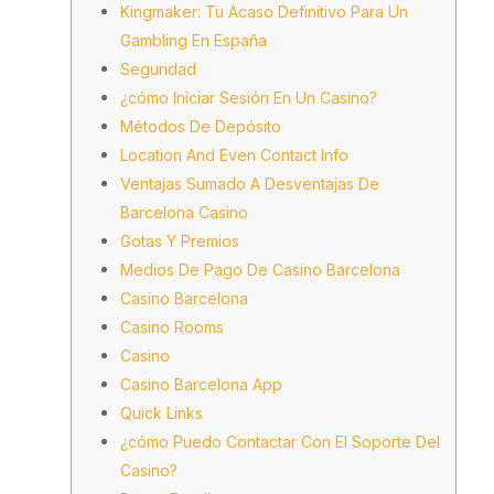
Kingmaker: Tu Acaso Definitivo Para Un
Gambling En España
Seguridad
¿cómo Iniciar Sesión En Un Casino?
Métodos De Depósito
Location And Even Contact Info
Ventajas Sumado A Desventajas De
Barcelona Casino
Gotas Y Premios
Medios De Pago De Casino Barcelona
Casino Barcelona
Casino Rooms
Casino
Casino Barcelona App
Quick Links
¿cómo Puedo Contactar Con El Soporte Del
Casino?