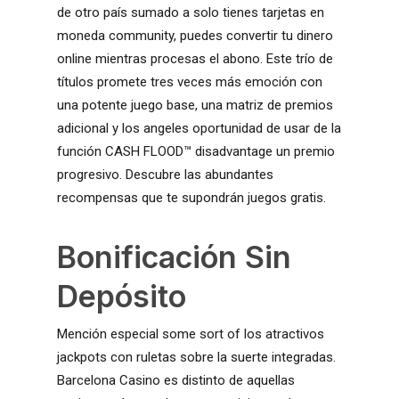
de otro país sumado a solo tienes tarjetas en
moneda community, puedes convertir tu dinero
online mientras procesas el abono. Este trío de
títulos promete tres veces más emoción con
una potente juego base, una matriz de premios
adicional y los angeles oportunidad de usar de la
función CASH FLOOD™ disadvantage un premio
progresivo. Descubre las abundantes
recompensas que te supondrán juegos gratis.
Bonificación Sin
Depósito
Mención especial some sort of los atractivos
jackpots con ruletas sobre la suerte integradas.
Barcelona Casino es distinto de aquellas