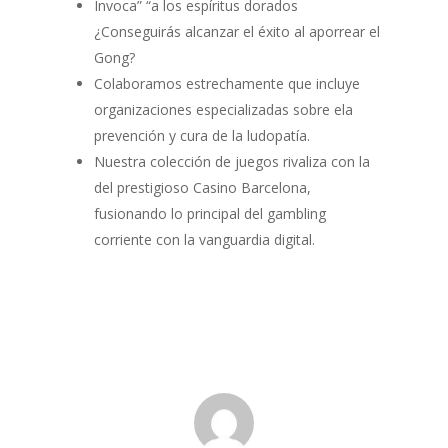
Invoca” “a los espíritus dorados
¿Conseguirás alcanzar el éxito al aporrear el
Gong?
Colaboramos estrechamente que incluye
organizaciones especializadas sobre ela
prevención y cura de la ludopatía.
Nuestra colección de juegos rivaliza con la
del prestigioso Casino Barcelona,
fusionando lo principal del gambling
corriente con la vanguardia digital.