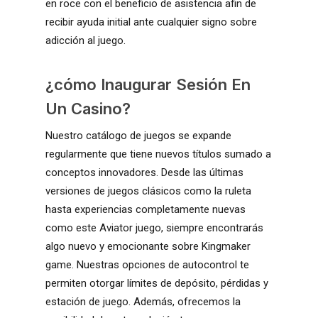
en roce con el beneficio de asistencia afin de
recibir ayuda initial ante cualquier signo sobre
adicción al juego.
¿cómo Inaugurar Sesión En
Un Casino?
Nuestro catálogo de juegos se expande
regularmente que tiene nuevos títulos sumado a
conceptos innovadores. Desde las últimas
versiones de juegos clásicos como la ruleta
hasta experiencias completamente nuevas
como este Aviator juego, siempre encontrarás
algo nuevo y emocionante sobre Kingmaker
game. Nuestras opciones de autocontrol te
permiten otorgar límites de depósito, pérdidas y
estación de juego. Además, ofrecemos la