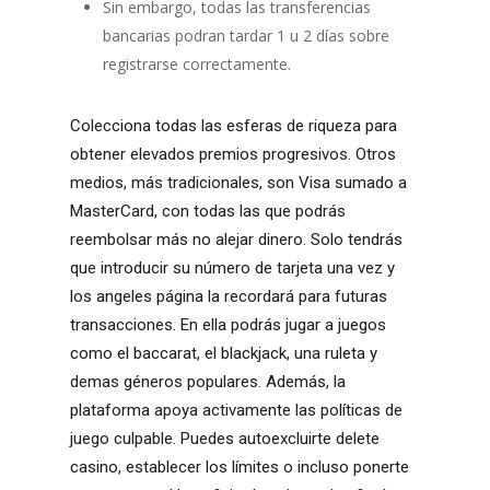
Sin embargo, todas las transferencias
bancarias podran tardar 1 u 2 días sobre
registrarse correctamente.
Colecciona todas las esferas de riqueza para
obtener elevados premios progresivos. Otros
medios, más tradicionales, son Visa sumado a
MasterCard, con todas las que podrás
reembolsar más no alejar dinero. Solo tendrás
que introducir su número de tarjeta una vez y
los angeles página la recordará para futuras
transacciones. En ella podrás jugar a juegos
como el baccarat, el blackjack, una ruleta y
demas géneros populares. Además, la
plataforma apoya activamente las políticas de
juego culpable. Puedes autoexcluirte delete
casino, establecer los límites o incluso ponerte