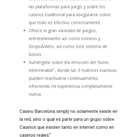
las plataformas para juego y sobre los
casinos traditional para asegurarse sobre
que todo es efectivo correctamente.
Ofrece la gran variedad de juegos,
entretenimiento asi como torneos y
Drops&Wins, así como este sistema de
bonos.
Sumérgete sobre ela emoción del “bono
interminable”, donde las 3 matrices inactivas
pueden reactivarse continuamente,
ofreciendo mi experiencia completamente
nueva.
Casino Barcelona simply no solamente existe en
la red, sino o qual es parte para un grupo sobre
Casinos que existen tanto en internet como en
casinos reales.”