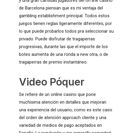
y una gran cantidad jugadores del on line casino
de Barcelona piensan que es mi ventaja del
gambling establishment principal. Todos estos
juegos tienen reglas ligeramente diferentes, por
lo que puede probarlos todos pra seleccionar su
privado. Puede disfrutar de tragaperras
progresivas, durante las que el importe de los
botes aumenta de una ronda a new otra, o de
tragaperras de premio instantáneo.
Video Póquer
Se refiere de un online casino que pone
muchisima atención en detalles que mejoran
una experiencia del usuario, como es este caso
del orden de atención approach cliente y una
variedad de medios de pago aceptados en