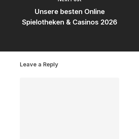
Unsere besten Online
Spielotheken & Casinos 2026
Leave a Reply