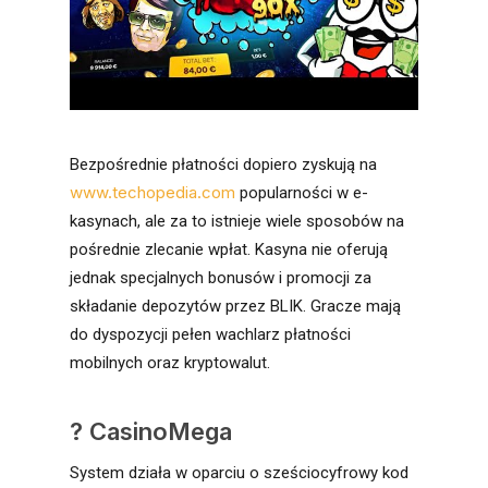
Bezpośrednie płatności dopiero zyskują na
www.techopedia.com
popularności w e-
kasynach, ale za to istnieje wiele sposobów na
pośrednie zlecanie wpłat. Kasyna nie oferują
jednak specjalnych bonusów i promocji za
składanie depozytów przez BLIK. Gracze mają
do dyspozycji pełen wachlarz płatności
mobilnych oraz kryptowalut.
? CasinoMega
System działa w oparciu o sześciocyfrowy kod