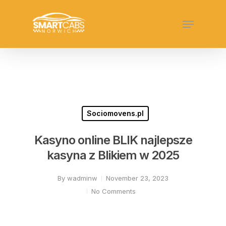
Skip
Menu
to
Close
main
Menu
content
Sociomovens.pl
Kasyno online BLIK najlepsze
kasyna z Blikiem w 2025
By
wadminw
November 23, 2023
No Comments