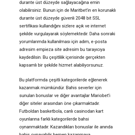
durante üst düzeyde sağlayacağına emin
olabilirsiniz. Bunun için de Maritbet’in en korunaklı
durante üst düzeyde güvenli 2048 bit SSL
sertifikası kullandığını sizlere açık ve internet
şekilde vurgulayarak söylemektedir. Daha sonraki
yorumlarımda kullanılması için adım, e-posta
adresim empieza site adresim bu tarayıcıya
kaydedilsin. Bu çeşitlilik içerisinde gerçekten
kapsamlı bir şekilde hizmet alabiliyorsunuz.
Bu platformda çeşitli kategorilerde eğlenerek
kazanmak mümkündür. Bahis severler için
sunulan bonuslar ve diğer avantajlar Mariobet’i
diğer siteler arasından öne çıkarmaktadır.
Futboldan basketbola, canlı casinodan kart
oyunlarına farklı kategorilerde bahsi
oynanmaktadır. Kazandıkları bonıuslar ile anında
bahis oynayabilir hemen kazanmaya