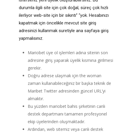
isterseniz yeni üyelik oluşturabilirsiniz. Bu
durumla ilgili site için çok doğal, süreç çok hızlı
ilerliyor web-site için bir sıkıntı” “yok. Hesabınızı
kapatmak için öncelikle mevcut site giriş
adresinizi kullanmak suretiyle ana sayfaya giriş
yapmalısınız.
Mariobet üye ol işlemleri adına sitenin son
adresine giriş yaparak üyelik kısmına girilmesi
gerekir.
Doğru adrese ulaşmak için the woman
zaman kullanabileceğiniz bir başka teknik de
Maribet Twitter adresinden güncel URL’yi
almaktır.
Bu yüzden mariobet bahis şirketinin canlı
destek departmanı tamamen profesyonel
ekip üyelerinden oluşmaktadır.
Ardından, web sitemiz veya canlı destek