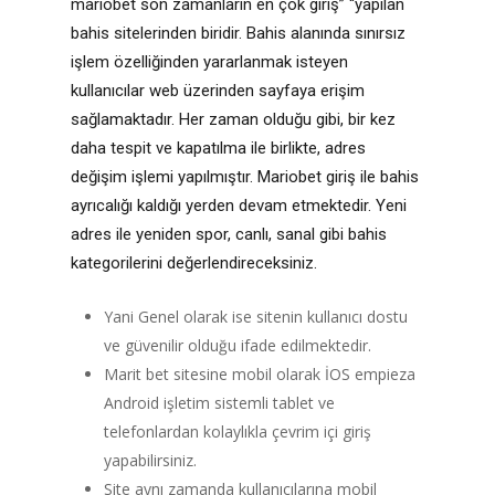
mariobet son zamanların en çok giriş” “yapılan
bahis sitelerinden biridir. Bahis alanında sınırsız
işlem özelliğinden yararlanmak isteyen
kullanıcılar web üzerinden sayfaya erişim
sağlamaktadır. Her zaman olduğu gibi, bir kez
daha tespit ve kapatılma ile birlikte, adres
değişim işlemi yapılmıştır. Mariobet giriş ile bahis
ayrıcalığı kaldığı yerden devam etmektedir. Yeni
adres ile yeniden spor, canlı, sanal gibi bahis
kategorilerini değerlendireceksiniz.
Yani Genel olarak ise sitenin kullanıcı dostu
ve güvenilir olduğu ifade edilmektedir.
Marit bet sitesine mobil olarak İOS empieza
Android işletim sistemli tablet ve
telefonlardan kolaylıkla çevrim içi giriş
yapabilirsiniz.
Site aynı zamanda kullanıcılarına mobil