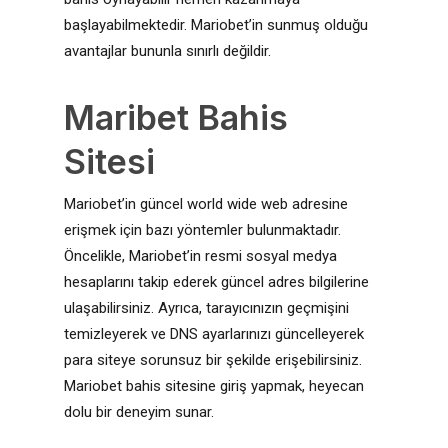
başlayabilmektedir. Mariobet’in sunmuş olduğu
avantajlar bununla sınırlı değildir.
Maribet Bahis
Sitesi
Mariobet’in güncel world wide web adresine
erişmek için bazı yöntemler bulunmaktadır.
Öncelikle, Mariobet’in resmi sosyal medya
hesaplarını takip ederek güncel adres bilgilerine
ulaşabilirsiniz. Ayrıca, tarayıcınızın geçmişini
temizleyerek ve DNS ayarlarınızı güncelleyerek
para siteye sorunsuz bir şekilde erişebilirsiniz.
Mariobet bahis sitesine giriş yapmak, heyecan
dolu bir deneyim sunar.