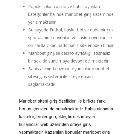
Popüler olan casino ve bahis oyunları
kategoriler halinde mariobet giriş sisteminde
yer almaktadır.
Bu sayede Futbol, basketbol ve daha bir çok
spor alanında oyunları ve casino oyunları ile
ön carilla çıkan nadir bahis sitelerinden biridir.
Mariobet giriş ile casino ayrıcalığı istisnasız
bir şekilde sunulmaya devam edilmektedir.
Bahis alanında uzman oyuncular mariobet
sitesi giriş sistemi ile siteye erişim
sağlamaktadır.
Mariobet sitesi giriş özellikleri ile birlikte farklı
bonus içerikleri de sunulmaktadır. Bahis alanında
kaliteli işlemler gerçekleştirmek isteyen
kullanıcılar web üzerinden siteye giriş
yapmaktadır. Kazanılan bonuslar mariobet giriş