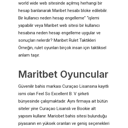
world wide web sitesinde açılmış herhangi bir
hesap banlanarak Maribet hesabı bloke edilebilir.
Bir kullanıcı neden hesap engelleme” “işlemi
yapabilir veya Maribet web sitesi bir kullanıcı
hesabına neden hesap engelleme uygular ve
sonuçları nelerdir? Maribet Rulet Taktikleri
Örneğin, rulet oyunları birçok insan için taktiksel
anlam taşır.
Maritbet Oyuncular
Güvenilir bahis markası Curaçao Lisansına kayıtlı
ismi olan Feel So Excellent B. V şirketi
bünyesinde çalışmaktadır. Aynı firmaya ait bütün
siteler yine Curaçao Lisanslı ve Bookie alt
yapısını kullanır. Mariobet bahis sitesi bulunduğu
piyasanın en yüksek oranları ve geniş seçenekleri