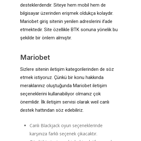
desteklerdendir. Siteye hem mobil hem de
bilgisayar üzerinden erişmek oldukça kolaydır.
Mariobet giriş sitenin yenilen adreslerini ifade
etmektedir. Site özellikle BTK sonuna yönelik bu
şekilde bir önlem almıştır.
Mariobet
Sizlere sitenin iletişim kategorilerinden de söz
etmek istiyoruz. Çünkü bir konu hakkında
meraklarınız oluştuğunda Mariobet iletişim
seçeneklerini kullanabiliyor olmanız çok
önemlidir. İlk iletişim servisi olarak weil canlı
destek hattından söz edebiliriz.
Canlı Blackjack oyun seçeneklerinde
karşınıza farklı seçenek çıkacaktır.