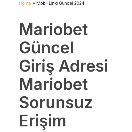
Home
»
Mobil Linki Güncel 2024
Mariobet
Güncel
Giriş Adresi
Mariobet
Sorunsuz
Erişim