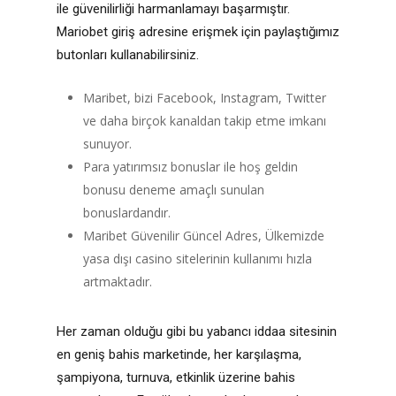
ile güvenilirliği harmanlamayı başarmıştır.
Mariobet giriş adresine erişmek için paylaştığımız
butonları kullanabilirsiniz.
Maribet, bizi Facebook, Instagram, Twitter
ve daha birçok kanaldan takip etme imkanı
sunuyor.
Para yatırımsız bonuslar ile hoş geldin
bonusu deneme amaçlı sunulan
bonuslardandır.
Maribet Güvenilir Güncel Adres, Ülkemizde
yasa dışı casino sitelerinin kullanımı hızla
artmaktadır.
Her zaman olduğu gibi bu yabancı iddaa sitesinin
en geniş bahis marketinde, her karşılaşma,
şampiyona, turnuva, etkinlik üzerine bahis