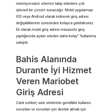
istemiyorsanız sitemizi takip edenlere çok
işlevsel bir çözüm sunacağız. Mobil uygulamayı
IOS veya Android olarak indirerek giriş adresi
değişikliklerinin üstesinden kolayca gelebilirsiniz.
Ek olarak mobil giriş adresi masaüstü giriş
yaptığınızda açılan siteden daha kolay” “kullanıma
sahiptir.
Bahis Alanında
Durante İyi Hizmet
Veren Mariobet
Giriş Adresi
Canlı sohbet, web sitelerinin genellikle kullanıcı
sorunları ve sorunları için destek almak için