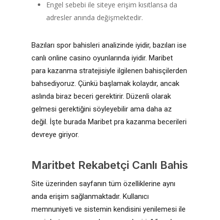
Engel sebebi ile siteye erişim kısıtlansa da
adresler anında değişmektedir.
Bazıları spor bahisleri analizinde iyidir, bazıları ise
canlı online casino oyunlarında iyidir. Maribet
para kazanma stratejisiyle ilgilenen bahisçilerden
bahsediyoruz. Çünkü başlamak kolaydır, ancak
aslında biraz beceri gerektirir. Düzenli olarak
gelmesi gerektiğini söyleyebilir ama daha az
değil. İşte burada Maribet pra kazanma becerileri
devreye giriyor.
Maritbet Rekabetçi Canlı Bahis
Site üzerinden sayfanın tüm özelliklerine aynı
anda erişim sağlanmaktadır. Kullanıcı
memnuniyeti ve sistemin kendisini yenilemesi ile