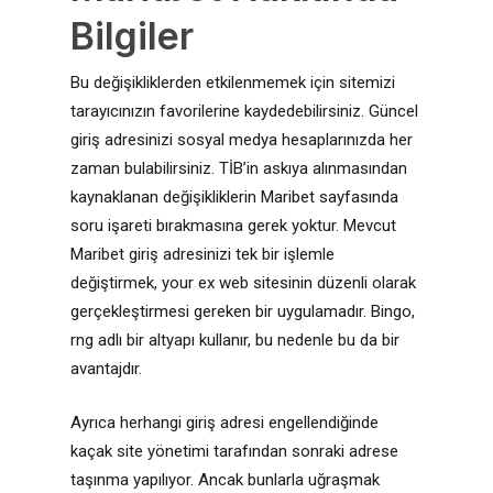
Bilgiler
Bu değişikliklerden etkilenmemek için sitemizi
tarayıcınızın favorilerine kaydedebilirsiniz. Güncel
giriş adresinizi sosyal medya hesaplarınızda her
zaman bulabilirsiniz. TİB’in askıya alınmasından
kaynaklanan değişikliklerin Maribet sayfasında
soru işareti bırakmasına gerek yoktur. Mevcut
Maribet giriş adresinizi tek bir işlemle
değiştirmek, your ex web sitesinin düzenli olarak
gerçekleştirmesi gereken bir uygulamadır. Bingo,
rng adlı bir altyapı kullanır, bu nedenle bu da bir
avantajdır.
Ayrıca herhangi giriş adresi engellendiğinde
kaçak site yönetimi tarafından sonraki adrese
taşınma yapılıyor. Ancak bunlarla uğraşmak