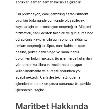
sorunları zaman zaman karşınıza çıkabilir.
“Bu promosyon, canlı gambling establishment
oyunları bölümünde gün içinde oluşabilecek
kayıplar için bir promosyon seçeneğidir. Müşteri
hizmetleri, canlı destek talepleri ve gün süresince
uğradığınız kayıplar gibi gün sonunda aldığınız
reklam seçeneğidir. Spor, canlı bahis, e-spor,
casino, poker, canlı bingo ve sanal bahis
bölümleri bulunmaktadır. Bu işlemlerde kullanılan
yöntemler kurallara ve kısıtlamalara uygun
kullanılmamakta ve süreçte sorunlara yol
açabilmektedir. Canlı destek hattı, ödeme
işlemlerinin temiz empieza sorunsuz bir şekilde
işlenmesini sağlar.
Maritbet Hakkında