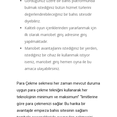
Gördüğünüz üzere bir bahis platformunda
bulmak istediğiniz bütün hizmet türlerini
değerlendirebileceğiniz bir bahis sitesidir
diyebiliriz.
Kaliteli oyun içeriklerinden yararlanmak için
ilk olarak mariobet giriş adresine giriş
yapılmaktadır.
Mariobet avantajlarını istediğiniz bir yerden,
istediğiniz bir cihaz ile kullanmak istiyor
iseniz, mariobet giriş hemen oyna ile bu
amaca ulaşabilirsiniz.
Para Çekme sekmesi her zaman mevcut duruma
uygun para çekme tekniğini kullanarak her
teknolojinin minimum ve maksimum” “limitlerine
göre para çekmenizi sağlar. Bu harika bir
avantajdır empieza bahis sitesinin sağlam