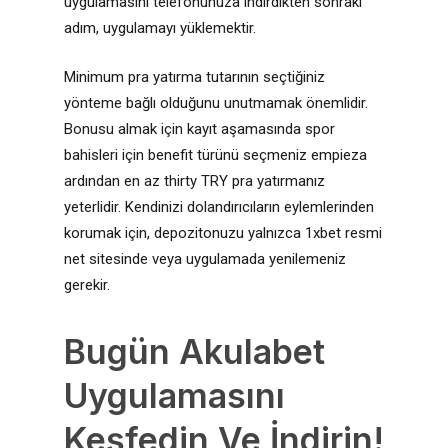
uygulamasını telefonunuza indirdikten sonraki
adım, uygulamayı yüklemektir.
Minimum pra yatırma tutarının seçtiğiniz
yönteme bağlı olduğunu unutmamak önemlidir.
Bonusu almak için kayıt aşamasında spor
bahisleri için benefit türünü seçmeniz empieza
ardından en az thirty TRY pra yatırmanız
yeterlidir. Kendinizi dolandırıcıların eylemlerinden
korumak için, depozitonuzu yalnızca 1xbet resmi
net sitesinde veya uygulamada yenilemeniz
gerekir.
Bugün Akulabet
Uygulamasını
Keşfedin Ve İndirin!