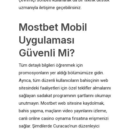
uzmanıyla iletişime geçebilirsiniz.
Mostbet Mobil
Uygulaması
Güvenli Mi?
Tüm detaylı bilgileri öğrenmek için
promosyonların yer aldığı bölümümüze gidin.
Ayrıca, tüm düzenli kullanıcıların bahisçinin web
sitesindeki faaliyetleri için özel teklifler almalarını
sağlayan sadakat programının şartlarını okumayı
unutmayın. Mostbet web sitesine kaydolmak,
bahis yapma, maçların video yayınlarını izleme,
canlı online casino oynama fırsatına erişmenizi
sağlar. Şimdilerde Curacao’nun düzenleyici