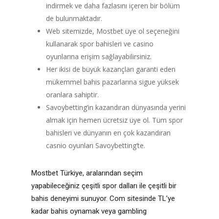
indirmek ve daha fazlasını içeren bir bölüm
de bulunmaktadır.
Web sitemizde, Mostbet üye ol seçeneğini
kullanarak spor bahisleri ve casino
oyunlarına erişim sağlayabilirsiniz.
Her ikisi de büyük kazançları garanti eden
mükemmel bahis pazarlarına sigue yüksek
oranlara sahiptir.
Savoybetting’in kazandıran dünyasında yerini
almak için hemen ücretsiz üye ol. Tüm spor
bahisleri ve dünyanın en çok kazandıran
casnio oyunları Savoybetting’te.
Mostbet Türkiye, aralarından seçim
yapabileceğiniz çeşitli spor dalları ile çeşitli bir
bahis deneyimi sunuyor. Com sitesinde TL’ye
kadar bahis oynamak veya gambling