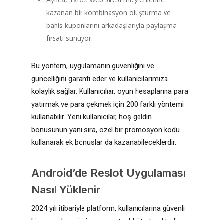
kazanan bir kombinasyon oluşturma ve
bahis kuponlarını arkadaşlarıyla paylaşma
fırsatı sunuyor.
Bu yöntem, uygulamanın güvenliğini ve
güncelliğini garanti eder ve kullanıcılarımıza
kolaylık sağlar. Kullanıcılıar, oyun hesaplarına para
yatırmak ve para çekmek için 200 farklı yöntemi
kullanabilir. Yeni kullanıcılar, hoş geldin
bonusunun yanı sıra, özel bir promosyon kodu
kullanarak ek bonuslar da kazanabileceklerdir.
Android’de Reslot Uygulaması
Nasıl Yüklenir
2024 yılı itibariyle platform, kullanıcılarına güvenli