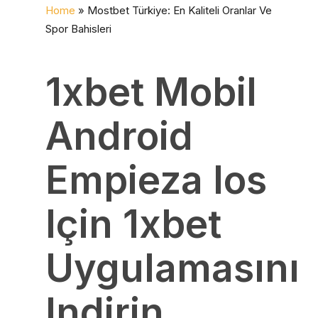
Home
»
Mostbet Türkiye: En Kaliteli Oranlar Ve
Spor Bahisleri
1xbet Mobil
Android
Empieza Ios
Için 1xbet
Uygulamasını
Indirin,