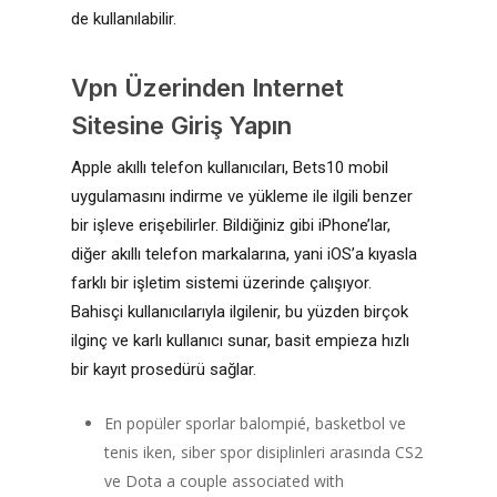
de kullanılabilir.
Vpn Üzerinden Internet
Sitesine Giriş Yapın
Apple akıllı telefon kullanıcıları, Bets10 mobil
uygulamasını indirme ve yükleme ile ilgili benzer
bir işleve erişebilirler. Bildiğiniz gibi iPhone’lar,
diğer akıllı telefon markalarına, yani iOS’a kıyasla
farklı bir işletim sistemi üzerinde çalışıyor.
Bahisçi kullanıcılarıyla ilgilenir, bu yüzden birçok
ilginç ve karlı kullanıcı sunar, basit empieza hızlı
bir kayıt prosedürü sağlar.
En popüler sporlar balompié, basketbol ve
tenis iken, siber spor disiplinleri arasında CS2
ve Dota a couple associated with