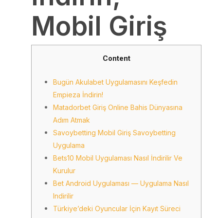
Mobil Giriş
Content
Bugün Akulabet Uygulamasını Keşfedin
Empieza İndirin!
Matadorbet Giriş Online Bahis Dünyasına
Adım Atmak
Savoybetting Mobil Giriş Savoybetting
Uygulama
Bets10 Mobil Uygulaması Nasıl İndirilir Ve
Kurulur
Bet Android Uygulaması — Uygulama Nasıl
Indirilir
Türkiye’deki Oyuncular İçin Kayıt Süreci