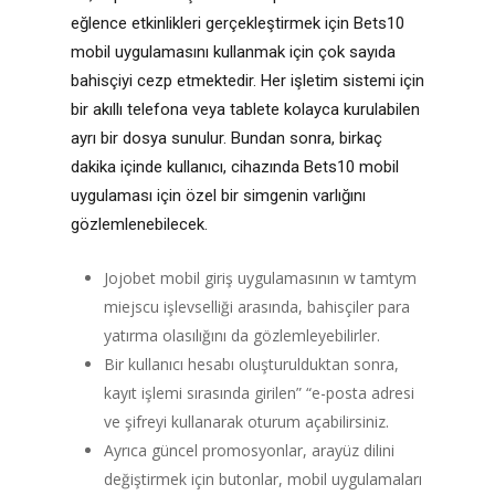
eğlence etkinlikleri gerçekleştirmek için Bets10
mobil uygulamasını kullanmak için çok sayıda
bahisçiyi cezp etmektedir. Her işletim sistemi için
bir akıllı telefona veya tablete kolayca kurulabilen
ayrı bir dosya sunulur. Bundan sonra, birkaç
dakika içinde kullanıcı, cihazında Bets10 mobil
uygulaması için özel bir simgenin varlığını
gözlemlenebilecek.
Jojobet mobil giriş uygulamasının w tamtym
miejscu işlevselliği arasında, bahisçiler para
yatırma olasılığını da gözlemleyebilirler.
Bir kullanıcı hesabı oluşturulduktan sonra,
kayıt işlemi sırasında girilen” “e-posta adresi
ve şifreyi kullanarak oturum açabilirsiniz.
Ayrıca güncel promosyonlar, arayüz dilini
değiştirmek için butonlar, mobil uygulamaları