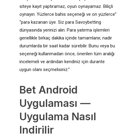
siteye kayıt yaptıramaz, oyun oynayamaz. Biliçli
oynayın. Yüzlerce bahis seçeneği ve on yüzlerce”
“para kazanan üye. Siz para Savoybetting
dünyasında yerinizi alın. Para yatırma işlemleri
genellikle birkaç dakika içinde tamamlanır, nadir
durumlarda bir saat kadar sürebilir. Bunu veya bu
seçeneği kullanmadan önce, önerilen tüm aralığı
incelemeli ve ardından kendiniz için durante
uygun olanı seçmelisiniz.”
Bet Android
Uygulaması —
Uygulama Nasıl
Indirilir