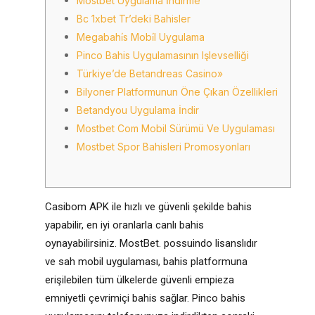
Mostbet Uygulama İndirme
Bc 1xbet Tr’deki Bahisler
Megabahi̇s Mobi̇l Uygulama
Pinco Bahis Uygulamasının Işlevselliği
Türkiye’de Betandreas Casino»
Bilyoner Platformunun Öne Çıkan Özellikleri
Betandyou Uygulama İndir
Mostbet Com Mobil Sürümü Ve Uygulaması
Mostbet Spor Bahisleri Promosyonları
Casibom APK ile hızlı ve güvenli şekilde bahis
yapabilir, en iyi oranlarla canlı bahis
oynayabilirsiniz. MostBet. possuindo lisanslıdır
ve sah mobil uygulaması, bahis platformuna
erişilebilen tüm ülkelerde güvenli empieza
emniyetli çevrimiçi bahis sağlar. Pinco bahis