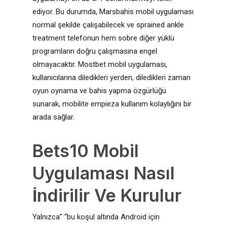
ediyor. Bu durumda, Marsbahis mobil uygulaması
normal şekilde çalışabilecek ve sprained ankle
treatment telefonun hem sobre diğer yüklü
programların doğru çalışmasına engel
olmayacaktır. Mostbet mobil uygulaması,
kullanıcılarına diledikleri yerden, diledikleri zaman
oyun oynama ve bahis yapma özgürlüğü
sunarak, mobilite empieza kullanım kolaylığını bir
arada sağlar.
Bets10 Mobil
Uygulaması Nasıl
İndirilir Ve Kurulur
Yalnızca” “bu koşul altında Android için