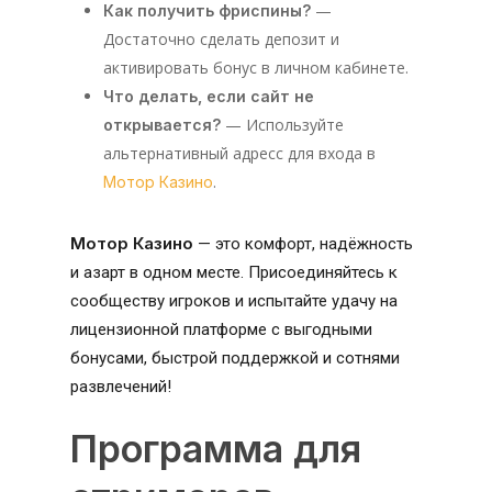
—
Как получить фриспины?
Достаточно сделать депозит и
активировать бонус в личном кабинете.
Что делать, если сайт не
— Используйте
открывается?
альтернативный адресс для входа в
.
Мотор Казино
Мотор Казино
— это комфорт, надёжность
и азарт в одном месте. Присоединяйтесь к
сообществу игроков и испытайте удачу на
лицензионной платформе с выгодными
бонусами, быстрой поддержкой и сотнями
развлечений!
Программа для