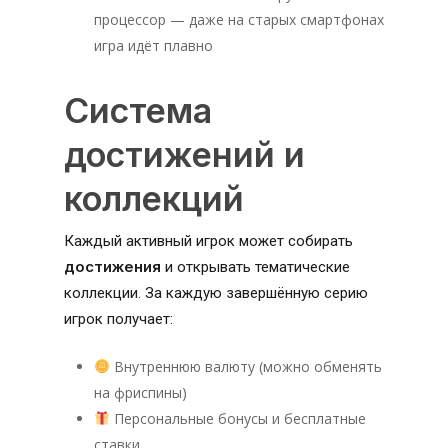
процессор — даже на старых смартфонах
игра идёт плавно
Система
достижений и
коллекций
Каждый активный игрок может собирать
достижения
и открывать тематические
коллекции. За каждую завершённую серию
игрок получает:
Внутреннюю валюту (можно обменять
на фриспины)
Персональные бонусы и бесплатные
ставки