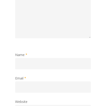
Name
*
Email
*
Website