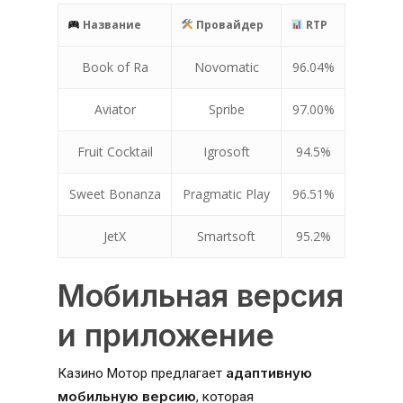
Название
Провайдер
RTP
Book of Ra
Novomatic
96.04%
Aviator
Spribe
97.00%
Fruit Cocktail
Igrosoft
94.5%
Sweet Bonanza
Pragmatic Play
96.51%
JetX
Smartsoft
95.2%
Мобильная версия
и приложение
адаптивную
Казино Мотор предлагает
мобильную версию
, которая