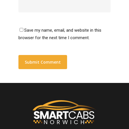
Save my name, email, and website in this
browser for the next time I comment.