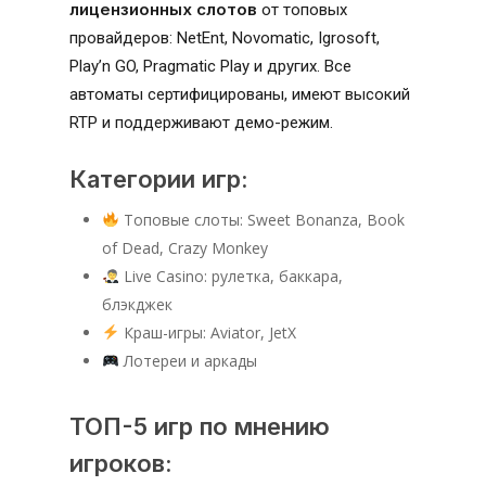
лицензионных слотов
от топовых
провайдеров: NetEnt, Novomatic, Igrosoft,
Play’n GO, Pragmatic Play и других. Все
автоматы сертифицированы, имеют высокий
RTP и поддерживают демо-режим.
Категории игр:
Топовые слоты: Sweet Bonanza, Book
of Dead, Crazy Monkey
Live Casino: рулетка, баккара,
блэкджек
Краш-игры: Aviator, JetX
Лотереи и аркады
ТОП-5 игр по мнению
игроков: