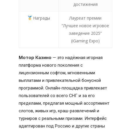
достижения
Награды
Лауреат премии
“Лучшее новое игровое
заведение 2025”
(iGaming Expo)
Мотор Казино
— это надёжная игорная
платформа нового поколения с
лицензионным софтом, мгновенными
выплатами и привлекательной бонусной
программой. Онлайн-площадка привлекает
пользователей со всего СНГ и за его
пределами, предлагая мощный ассортимент
слотов, живых игр, краш-развлечений и
турниров с реальными призами. Интерфейс
адаптирован под Россию и другие страны