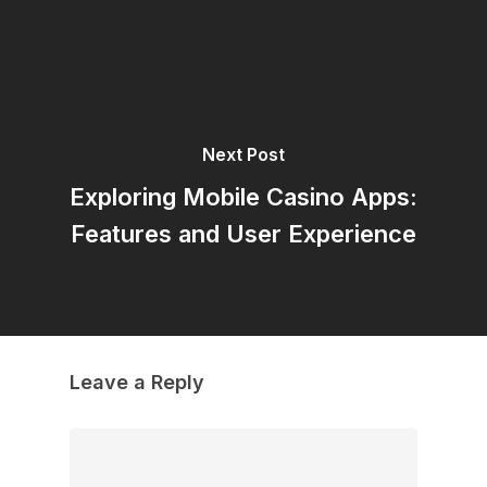
Next Post
Exploring Mobile Casino Apps:
Features and User Experience
Leave a Reply