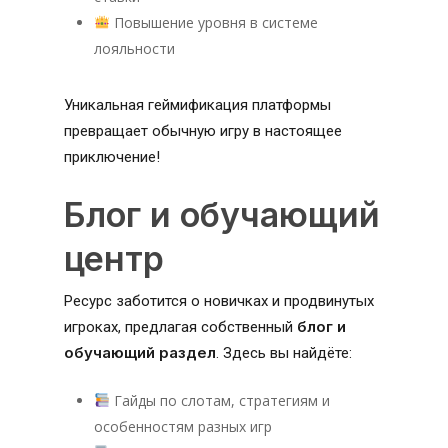
Повышение уровня в системе
лояльности
Уникальная геймификация платформы
превращает обычную игру в настоящее
приключение!
Блог и обучающий
центр
Ресурс заботится о новичках и продвинутых
блог и
игроках, предлагая собственный
обучающий раздел
. Здесь вы найдёте:
Гайды по слотам, стратегиям и
особенностям разных игр