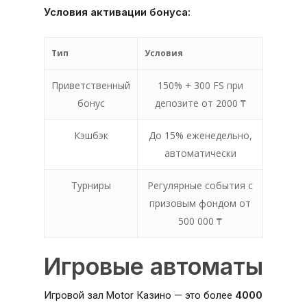
Условия активации бонуса:
Тип
Условия
Приветственный
150% + 300 FS при
бонус
депозите от 2000 ₸
Кэшбэк
До 15% еженедельно,
автоматически
Турниры
Регулярные события с
призовым фондом от
500 000 ₸
Игровые автоматы
4000
Игровой зал Motor Казино — это более