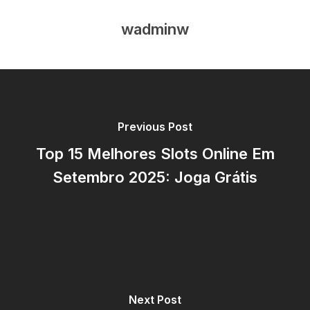
wadminw
Previous Post
Top 15 Melhores Slots Online Em
Setembro 2025: Joga Grátis
Next Post