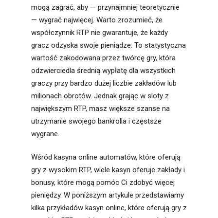
mogą zagrać, aby — przynajmniej teoretycznie
— wygrać najwięcej. Warto zrozumieć, że
współczynnik RTP nie gwarantuje, że każdy
gracz odzyska swoje pieniądze. To statystyczna
wartość zakodowana przez twórcę gry, która
odzwierciedla średnią wypłatę dla wszystkich
graczy przy bardzo dużej liczbie zakładów lub
milionach obrotów. Jednak grając w sloty z
największym RTP, masz większe szanse na
utrzymanie swojego bankrolla i częstsze
wygrane.
Wśród kasyna online automatów, które oferują
gry z wysokim RTP, wiele kasyn oferuje zakłady i
bonusy, które mogą pomóc Ci zdobyć więcej
pieniędzy. W poniższym artykule przedstawiamy
kilka przykładów kasyn online, które oferują gry z