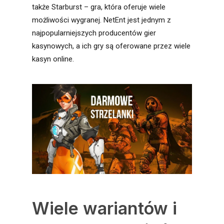
także Starburst – gra, która oferuje wiele
możliwości wygranej. NetEnt jest jednym z
najpopularniejszych producentów gier
kasynowych, a ich gry są oferowane przez wiele
kasyn online.
Wiele wariantów i