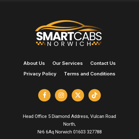
About Us
Our Services
Contact Us
Privacy Policy
Terms and Conditions
Head Office 5 Diamond Address, Vulcan Road
North,
Nr6 6Aq Norwich 01603 327788