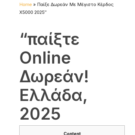
Home
»
Παίξε Δωρεάν Με Μέγιστο Κέρδος
X5000 2025″
“παίξτε
Online
Δωρεάν!
Ελλάδα,
2025
Content