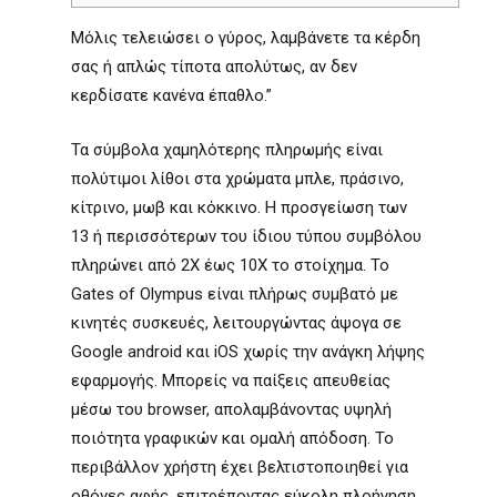
Μόλις τελειώσει ο γύρος, λαμβάνετε τα κέρδη
σας ή απλώς τίποτα απολύτως, αν δεν
κερδίσατε κανένα έπαθλο.”
Τα σύμβολα χαμηλότερης πληρωμής είναι
πολύτιμοι λίθοι στα χρώματα μπλε, πράσινο,
κίτρινο, μωβ και κόκκινο. Η προσγείωση των
13 ή περισσότερων του ίδιου τύπου συμβόλου
πληρώνει από 2Χ έως 10Χ το στοίχημα. Το
Gates of Olympus είναι πλήρως συμβατό με
κινητές συσκευές, λειτουργώντας άψογα σε
Google android και iOS χωρίς την ανάγκη λήψης
εφαρμογής. Μπορείς να παίξεις απευθείας
μέσω του browser, απολαμβάνοντας υψηλή
ποιότητα γραφικών και ομαλή απόδοση. Το
περιβάλλον χρήστη έχει βελτιστοποιηθεί για
οθόνες αφής, επιτρέποντας εύκολη πλοήγηση