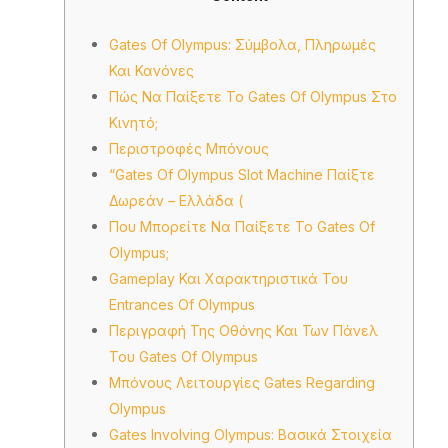
Gates Of Olympus: Σύμβολα, Πληρωμές
Και Κανόνες
Πώς Να Παίξετε Το Gates Of Olympus Στο
Κινητό;
Περιστροφές Μπόνους
“Gates Of Olympus Slot Machine Παίξτε
Δωρεάν – Ελλάδα (
Που Μπορείτε Να Παίξετε Το Gates Of
Olympus;
Gameplay Και Χαρακτηριστικά Του
Entrances Of Olympus
Περιγραφή Της Οθόνης Και Των Πάνελ
Του Gates Of Olympus
Μπόνους Λειτουργίες Gates Regarding
Olympus
Gates Involving Olympus: Βασικά Στοιχεία