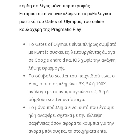
κέρδη σε λίγες μόνο περιστροφές.
Ετοιμαστείτε να ανακαλύψετε τα μυθολογικά
μυστικά του Gates of Olympus, του online
κουλοχέρη της Pragmatic Play.
Το Gates of Olympus είναι πλήρως συμβατό
με κινητές συσκευές, λειτουργώντας άψογα
σε Google android και iOS χωρίς την ανάγκη
λήψης εφαρμογής.
Το σύμβολο scatter του παιχνιδιού είναι ο
Διας, ο οποίος πληρώνει 3X, 5X ή 100X
ανάλογα με το αν προσγειώνετε 4, 5 ή 6
σύμβολα scatter αντίστοιχα.
Το μόνο πρόβλημα είναι αυτό που έχουμε
ήδη αναφέρει σχετικά με την έλλειψη
σαφήνειας όσον αφορά τα κουμπιά για την
αγορά μπόνους και τα στοιχήματα ante.