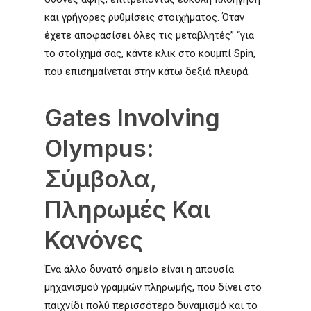
και γρήγορες ρυθμίσεις στοιχήματος. Όταν
έχετε αποφασίσει όλες τις μεταβλητές” “για
το στοίχημά σας, κάντε κλικ στο κουμπί Spin,
που επισημαίνεται στην κάτω δεξιά πλευρά.
Gates Involving
Olympus:
Σύμβολα,
Πληρωμές Και
Κανόνες
Ένα άλλο δυνατό σημείο είναι η απουσία
μηχανισμού γραμμών πληρωμής, που δίνει στο
παιχνίδι πολύ περισσότερο δυναμισμό και το