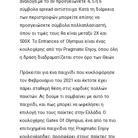
ανάλογα με το αν προσγειώνετε 4, 5 ή 6
σύμβολα spread αντίστοιχα. Κατά τη διάρκεια
των περιστροφών μπορείτε επίσης να
προσγειώσετε σύμβολα πολλαπλασιαστή,
όπου οι τιμές τους θα είναι μεταξύ 2Χ και
500Χ. Το Entrances of Olympus είναι ένας
κουλοχέρης από την Pragmatic Enjoy, όπου όλη
η δράση διαδραματίζεται στον όρο των Θεών.
Πρόκειται για ένα παιχνίδι που κυκλοφόρησε
τον Φεβρουάριο του 2021 και έκτοτε έχει
πάρει σταθερή θέση στις καρδιές πολλών
παικτών. Ας δούμε τι συμβαίνει με αυτό το
παιχνίδι, και πως μπορεί να ωφελήσει η
επιλογή του τους παίκτες στην Ελλάδα. Ο
κουλοχέρης Gates Of Olympus, ένα από τα πιο
επιτυχημένα παιχνίδια της Pragmatic Enjoy
κουλοχέρηδες, προσφέρει στους παίκτες την