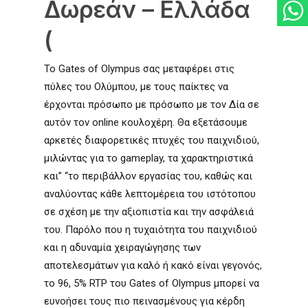
Δωρεάν – Ελλάδα
(
Το Gates of Olympus σας μεταφέρει στις
πύλες του Ολύμπου, με τους παίκτες να
έρχονται πρόσωπο με πρόσωπο με τον Δία σε
αυτόν τον online κουλοχέρη. Θα εξετάσουμε
αρκετές διαφορετικές πτυχές του παιχνιδιού,
μιλώντας για το gameplay, τα χαρακτηριστικά
και” “το περιβάλλον εργασίας του, καθώς και
αναλύοντας κάθε λεπτομέρεια του ιστότοπου
σε σχέση με την αξιοπιστία και την ασφάλειά
του. Παρόλο που η τυχαιότητα του παιχνιδιού
και η αδυναμία χειραγώγησης των
αποτελεσμάτων για καλό ή κακό είναι γεγονός,
το 96, 5% RTP του Gates of Olympus μπορεί να
ευνοήσει τους πιο πεινασμένους για κέρδη