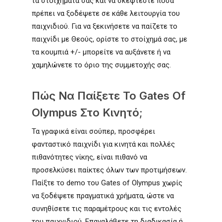
τα στοιχήματά σας και να σκέφτεστε πόσα
πρέπει να ξοδέψετε σε κάθε λειτουργία του
παιχνιδιού. Για να ξεκινήσετε να παίζετε το
παιχνίδι με Θεούς, ορίστε το στοίχημά σας, με
τα κουμπιά +/- μπορείτε να αυξάνετε ή να
χαμηλώνετε το όριο της συμμετοχής σας.
Πώς Να Παίξετε Το Gates Of
Olympus Στο Κινητό;
Τα γραφικά είναι σούπερ, προσφέρει
φανταστικό παιχνίδι για κινητά και πολλές
πιθανότητες νίκης, είναι πιθανό να
προσελκύσει παίκτες όλων των προτιμήσεων.
Παίξτε το demo του Gates of Olympus χωρίς
να ξοδέψετε πραγματικά χρήματα, ώστε να
συνηθίσετε τις παραμέτρους και τις εντολές
του παιχνιδιού. Επαναλάβετε τη διαδικασία ή