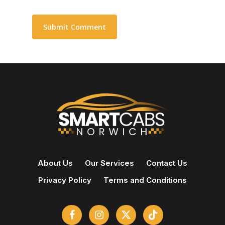
About Us
Our Services
Contact Us
Privacy Policy
Terms and Conditions