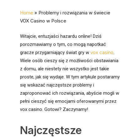
Home
»
Problemy i rozwiązania w świecie
VOX Casino w Polsce
Witajcie, entuzjaści hazardu online! Dziś
porozmawiamy o tym, co mogą napotkać
vox casino
gracze przygarniający świat gry w
.
Wiele osób cieszy się z możliwości obstawiania
z domu, ale niestety nie wszystko jest takie
proste, jak się wydaje. W tym artykule postaramy
się wskazać najczęstsze problemy i
zaproponować ich rozwiązania, abyście mogli w
pełni cieszyć się emocjami oferowanymi przez
vox casino. Gotowi? Zaczynamy!
Najczęstsze