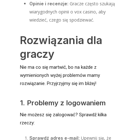
Gracze często szukają
Opinie i recenzje:
wiarygodnych opinii o vox casino, aby
wiedzieć, czego się spodziewać.
Rozwiązania dla
graczy
Nie ma co się martwić, bo na każde z
wymienionych wyżej problemów mamy
rozwiązanie. Przyjrzyjmy się im bliżej!
1. Problemy z logowaniem
Nie możesz się zalogować? Sprawdź kilka
rzeczy:
Upewnij się, że
Sprawdź adres e-mail: