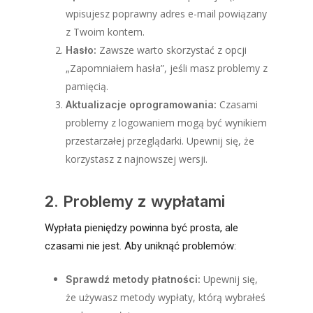
wpisujesz poprawny adres e-mail powiązany
z Twoim kontem.
Zawsze warto skorzystać z opcji
Hasło:
„Zapomniałem hasła”, jeśli masz problemy z
pamięcią.
Czasami
Aktualizacje oprogramowania:
problemy z logowaniem mogą być wynikiem
przestarzałej przeglądarki. Upewnij się, że
korzystasz z najnowszej wersji.
2. Problemy z wypłatami
Wypłata pieniędzy powinna być prosta, ale
czasami nie jest. Aby uniknąć problemów:
Upewnij się,
Sprawdź metody płatności:
że używasz metody wypłaty, którą wybrałeś