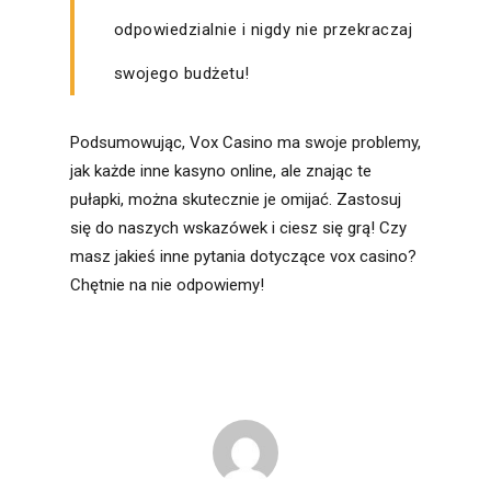
odpowiedzialnie i nigdy nie przekraczaj
swojego budżetu!
Podsumowując, Vox Casino ma swoje problemy,
jak każde inne kasyno online, ale znając te
pułapki, można skutecznie je omijać. Zastosuj
się do naszych wskazówek i ciesz się grą! Czy
masz jakieś inne pytania dotyczące vox casino?
Chętnie na nie odpowiemy!