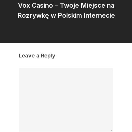
Vox Casino – Twoje Miejsce na
Rozrywkę w Polskim Internecie
Leave a Reply