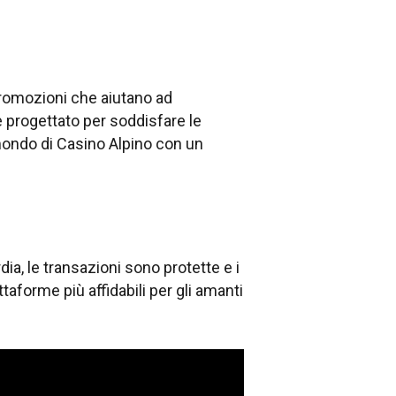
promozioni che aiutano ad
 progettato per soddisfare le
l mondo di Casino Alpino con un
dia, le transazioni sono protette e i
taforme più affidabili per gli amanti