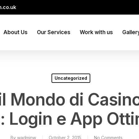
.co.uk
About Us
Our Services
Work with us
Galler
Uncategorized
il Mondo di Casin
: Login e App Otti
By
wadminw
October 2, 2015
No Comments