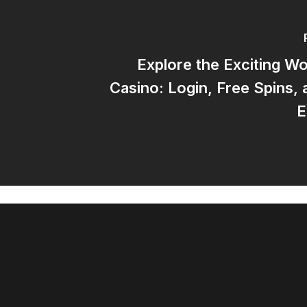
Explore the Exciting Wor
Casino: Login, Free Spins, 
E