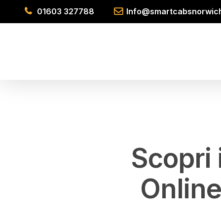
Skip
01603 327788
Info@smartcabsnorwich
to
main
content
Scopri 
Online