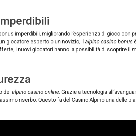
Imperdibili
bonus imperdibili, migliorando l’esperienza di gioco con 
un giocatore esperto o un novizio, il
alpino casino bonus
è
fferte, i nuovi giocatori hanno la possibilità di scoprire i
curezza
to del
alpino casino online
. Grazie a tecnologia all’avanguar
massimo riserbo. Questo fa del Casino Alpino una delle piat