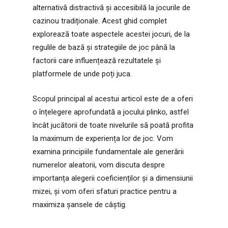
alternativă distractivă și accesibilă la jocurile de
cazinou tradiționale. Acest ghid complet
explorează toate aspectele acestei jocuri, de la
regulile de bază și strategiile de joc până la
factorii care influențează rezultatele și
platformele de unde poți juca.
Scopul principal al acestui articol este de a oferi
o înțelegere aprofundată a jocului plinko, astfel
încât jucătorii de toate nivelurile să poată profita
la maximum de experiența lor de joc. Vom
examina principiile fundamentale ale generării
numerelor aleatorii, vom discuta despre
importanța alegerii coeficienților și a dimensiunii
mizei, și vom oferi sfaturi practice pentru a
maximiza șansele de câștig.