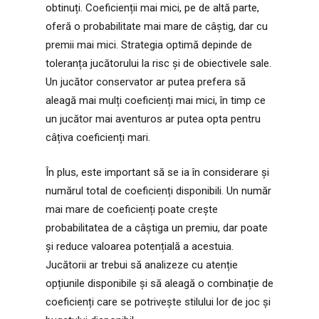
obtinuți. Coeficienții mai mici, pe de altă parte,
oferă o probabilitate mai mare de câștig, dar cu
premii mai mici. Strategia optimă depinde de
toleranța jucătorului la risc și de obiectivele sale.
Un jucător conservator ar putea prefera să
aleagă mai mulți coeficienți mai mici, în timp ce
un jucător mai aventuros ar putea opta pentru
câțiva coeficienți mari.
În plus, este important să se ia în considerare și
numărul total de coeficienți disponibili. Un număr
mai mare de coeficienți poate crește
probabilitatea de a câștiga un premiu, dar poate
și reduce valoarea potențială a acestuia.
Jucătorii ar trebui să analizeze cu atenție
opțiunile disponibile și să aleagă o combinație de
coeficienți care se potrivește stilului lor de joc și