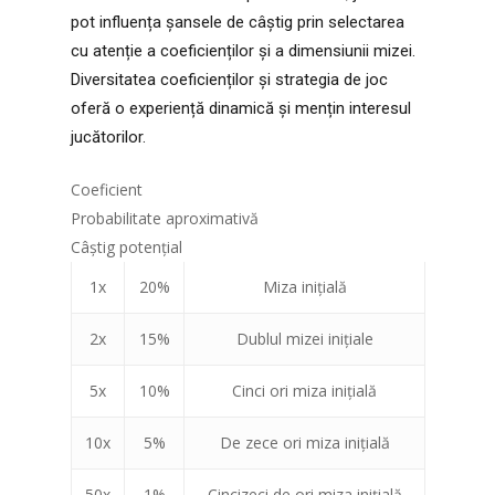
pot influența șansele de câștig prin selectarea
cu atenție a coeficienților și a dimensiunii mizei.
Diversitatea coeficienților și strategia de joc
oferă o experiență dinamică și mențin interesul
jucătorilor.
Coeficient
Probabilitate aproximativă
Câștig potențial
1x
20%
Miza inițială
2x
15%
Dublul mizei inițiale
5x
10%
Cinci ori miza inițială
10x
5%
De zece ori miza inițială
50x
1%
Cincizeci de ori miza inițială