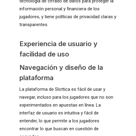
tecnología de cifrado de datos para proteger la
información personal y financiera de los
jugadores, y tiene políticas de privacidad claras y
transparentes.
Experiencia de usuario y
facilidad de uso
Navegación y diseño de la
plataforma
La plataforma de Slottica es fácil de usar y
navegar, incluso para los jugadores que no son
experimentados en apuestas en línea. La
interfaz de usuario es intuitiva y fácil de
entender, lo que permite a los jugadores
encontrar lo que buscan en cuestión de