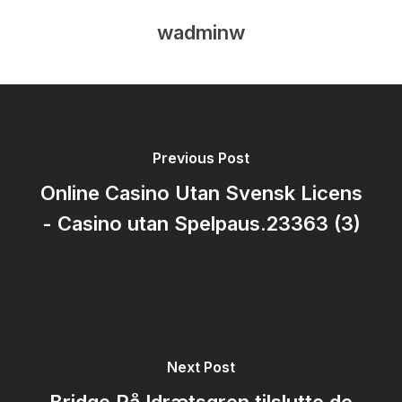
wadminw
Previous Post
Online Casino Utan Svensk Licens
- Casino utan Spelpaus.23363 (3)
Next Post