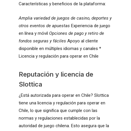
Características y beneficios de la plataforma:
Amplia variedad de juegos de casino, deportes y
otros eventos de apuestas
Experiencia de juego
en línea y móvil
Opciones de pago y retiro de
fondos seguras y fáciles
Apoyo al cliente
disponible en múltiples idiomas y canales *
Licencia y regulación para operar en Chile
Reputación y licencia de
Slottica
¿Está autorizada para operar en Chile? Slottica
tiene una licencia y regulación para operar en
Chile, lo que significa que cumple con las
normas y regulaciones establecidas por la
autoridad de juego chilena. Esto asegura que la