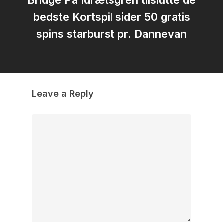
Bridge På Idrætsgren tilslutte de
bedste Kortspil sider 50 gratis
spins starburst pr. Dannevan
Leave a Reply