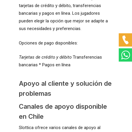
tarjetas de crédito y débito, transferencias
bancarias y pagos en línea. Los jugadores
pueden elegir la opción que mejor se adapte a
sus necesidades y preferencias.
Opciones de pago disponibles:
Tarjetas de crédito y débito
Transferencias
bancarias * Pagos en línea
Apoyo al cliente y solución de
problemas
Canales de apoyo disponible
en Chile
Slottica ofrece varios canales de apoyo al