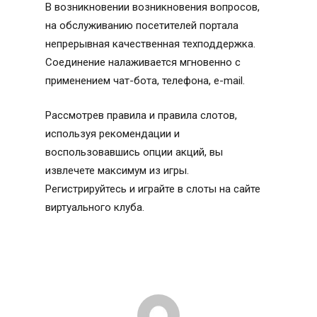
В возникновении возникновения вопросов,
на обслуживанию посетителей портала
непрерывная качественная техподдержка.
Соединение налаживается мгновенно с
применением чат-бота, телефона, e-mail.
Рассмотрев правила и правила слотов,
используя рекомендации и
воспользовавшись опции акций, вы
извлечете максимум из игры.
Регистрируйтесь и играйте в слоты на сайте
виртуального клуба.