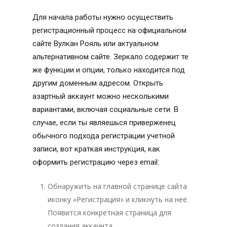
Для начала работы нужно осуществить
регистрационный процесс на официальном
сайте Вулкан Рояль или актуальном
альтернативном сайте. Зеркало содержит те
же функции и опции, только находится под
другим доменным адресом. Открыть
азартный аккаунт можно несколькими
вариантами, включая социальные сети. В
случае, если ты являешься приверженец
обычного подхода регистрации учетной
записи, вот краткая инструкция, как
оформить регистрацию через email:
Обнаружить на главной странице сайта
иконку «Регистрация» и кликнуть на неё.
Появится конкретная страница для
создания аккаунта.