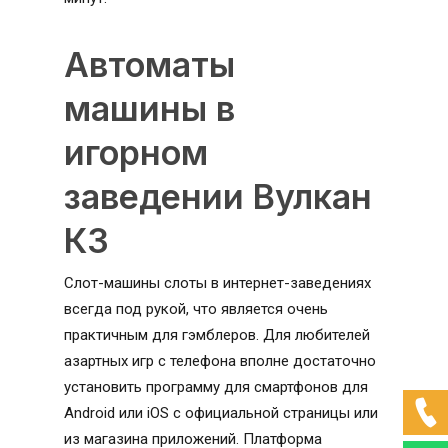
Автоматы
машины в
игорном
заведении Вулкан
КЗ
Слот-машины слоты в интернет-заведениях
всегда под рукой, что является очень
практичным для гэмблеров. Для любителей
азартных игр с телефона вполне достаточно
установить программу для смартфонов для
Android или iOS с официальной страницы или
из магазина приложений. Платформа