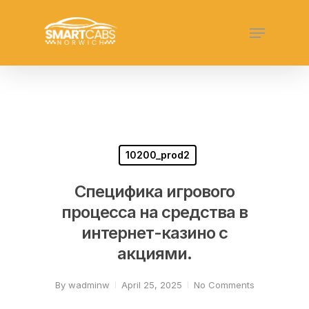
Skip
Menu
to
Close
main
Menu
content
10200_prod2
Специфика игрового
процесса на средства в
интернет-казино с
акциями.
By
wadminw
April 25, 2025
No Comments