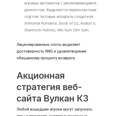
игровых автоматов с увеличивающимся
джекпотом. Выделяется первоклассным
софтом. Хитовые аппараты создателя:
Immortal Romance, Book of Oz, Avalon II,
Shamrock Holmes, Win Sum Dim Sum.
Лицензированные слоты выделяет
достоверность RNG и удовлетворение
обещанному проценту возврата.
Акционная
стратегия веб-
сайта Вулкан КЗ
Любой вошедшие игроки могут запускать
игры и принимать участие в акционных