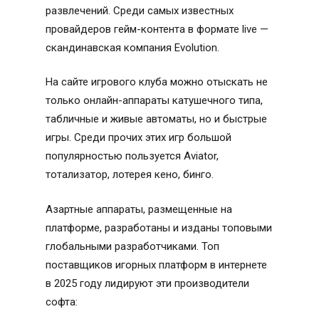
развлечений. Среди самых известных
провайдеров гейм-контента в формате live —
скандинавская компания Evolution.
На сайте игрового клуба можно отыскать не
только онлайн-аппараты катушечного типа,
табличные и живые автоматы, но и быстрые
игры. Среди прочих этих игр большой
популярностью пользуется Aviator,
тотализатор, лотерея кено, бинго.
Азартные аппараты, размещенные на
платформе, разработаны и изданы топовыми
глобальными разработчиками. Топ
поставщиков игорных платформ в интернете
в 2025 году лидируют эти производители
софта: