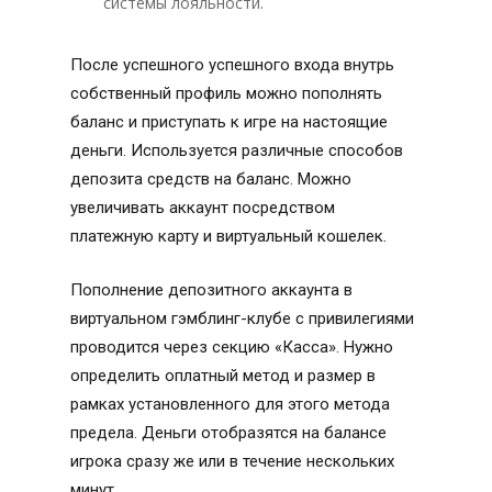
системы лояльности.
После успешного успешного входа внутрь
собственный профиль можно пополнять
баланс и приступать к игре на настоящие
деньги. Используется различные способов
депозита средств на баланс. Можно
увеличивать аккаунт посредством
платежную карту и виртуальный кошелек.
Пополнение депозитного аккаунта в
виртуальном гэмблинг-клубе с привилегиями
проводится через секцию «Касса». Нужно
определить оплатный метод и размер в
рамках установленного для этого метода
предела. Деньги отобразятся на балансе
игрока сразу же или в течение нескольких
минут.