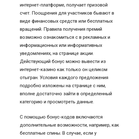
интернет-платформе, получает призовой
счет. Поощрения для участников бывают в
виде финансовых средств или бесплатных
вращений. Правила получения премий
возможно ознакомиться с в рекламных и
информационных или информативных
уведомлениях, на странице акции.
Действующий бонус можно вывести из
интернет-казино как только он целиком
отыгран. Условия каждого предложения
подробно изложены на странице с ним,
вполне достаточно зайти в определенный
категорию и просмотреть данные.
С помощью бонус-кодов включаются
дополнительные возможности, например, как
бесплатные спины. В случае, если у