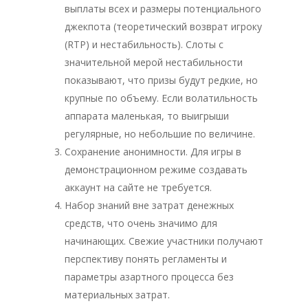
выплаты всех и размеры потенциального
джекпота (теоретический возврат игроку
(RTP) и нестабильность). Слоты с
значительной мерой нестабильности
показывают, что призы будут редкие, но
крупные по объему. Если волатильность
аппарата маленькая, то выигрыши
регулярные, но небольшие по величине.
Сохранение анонимности. Для игры в
демонстрационном режиме создавать
аккаунт на сайте не требуется.
Набор знаний вне затрат денежных
средств, что очень значимо для
начинающих. Свежие участники получают
перспективу понять регламенты и
параметры азартного процесса без
материальных затрат.