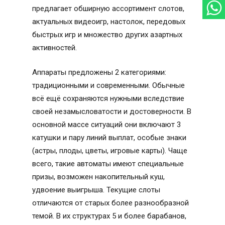
предлагает обширную ассортимент слотов,
актуальных видеоигр, настолок, передовых
быстрых игр и множество других азартных
активностей.
Аппараты предложены 2 категориями:
традиционными и современными. Обычные
всё ещё сохраняются нужными вследствие
своей незамысловатости и достоверности. В
основной массе ситуаций они включают 3
катушки и пару линий выплат, особые знаки
(астры, плоды, цветы, игровые карты). Чаще
всего, такие автоматы имеют специальные
призы, возможен накопительный куш,
удвоение выигрыша. Текущие слоты
отличаются от старых более разнообразной
темой. В их структурах 5 и более барабанов,