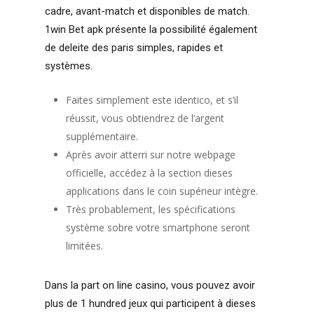
cadre, avant-match et disponibles de match.
1win Bet apk présente la possibilité également
de deleite des paris simples, rapides et
systèmes.
Faites simplement este identico, et s’il
réussit, vous obtiendrez de l’argent
supplémentaire.
Après avoir atterri sur notre webpage
officielle, accédez à la section dieses
applications dans le coin supérieur intègre.
Très probablement, les spécifications
système sobre votre smartphone seront
limitées.
Dans la part on line casino, vous pouvez avoir
plus de 1 hundred jeux qui participent à dieses