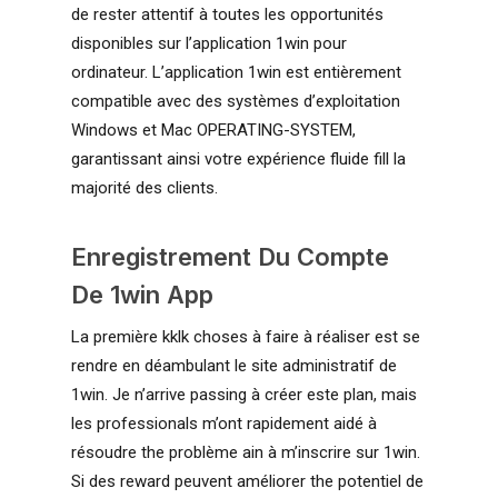
de rester attentif à toutes les opportunités
disponibles sur l’application 1win pour
ordinateur. L’application 1win est entièrement
compatible avec des systèmes d’exploitation
Windows et Mac OPERATING-SYSTEM,
garantissant ainsi votre expérience fluide fill la
majorité des clients.
Enregistrement Du Compte
De 1win App
La première kklk choses à faire à réaliser est se
rendre en déambulant le site administratif de
1win. Je n’arrive passing à créer este plan, mais
les professionals m’ont rapidement aidé à
résoudre the problème ain à m’inscrire sur 1win.
Si des reward peuvent améliorer the potentiel de