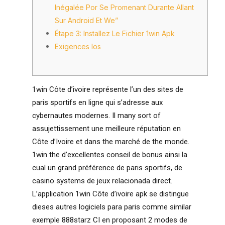
Inégalée Por Se Promenant Durante Allant
Sur Android Et We”
Étape 3: Installez Le Fichier 1win Apk
Exigences Ios
1win Côte d’ivoire représente l’un des sites de
paris sportifs en ligne qui s’adresse aux
cybernautes modernes. Il many sort of
assujettissement une meilleure réputation en
Côte d’Ivoire et dans the marché de the monde.
1win the d’excellentes conseil de bonus ainsi la
cual un grand préférence de paris sportifs, de
casino systems de jeux relacionada direct.
L’application 1win Côte d’ivoire apk se distingue
dieses autres logiciels para paris comme similar
exemple 888starz CI en proposant 2 modes de