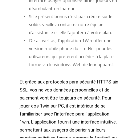
interface usager optimisée fill les joueurs en
déambulant ordinateur.
Si le présent bonus n’est pas crédité sur le
solde, veuillez contacter notre équipe
d’assistance et elle l’ajoutera à votre plan.
De as well as, l’application 1Win offer une
version mobile phone du site Net pour les
utilisateurs qui préfèrent accéder à la plate-
forme via le windows Web de leur appareil.
Et grâce aux protocoles para sécurité HTTPS ain
SSL, vos ne vos données personnelles et de
paiement vont être toujours en sécurité. Pour
jouer dos 1win sur PC, il est intérieur de se
familiariser avec l’interface para l’application
1win. L’application fournit une interface intuitive,
permettant aux usagers de parier sur leurs
sporting activities favoris, comme le football ou