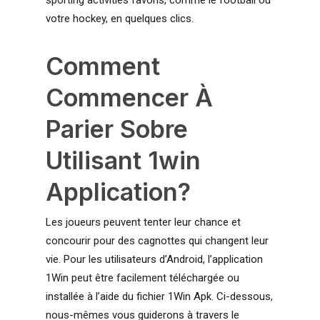
votre hockey, en quelques clics.
Comment
Commencer À
Parier Sobre
Utilisant 1win
Application?
Les joueurs peuvent tenter leur chance et
concourir pour des cagnottes qui changent leur
vie. Pour les utilisateurs d’Android, l’application
1Win peut être facilement téléchargée ou
installée à l’aide du fichier 1Win Apk. Ci-dessous,
nous-mêmes vous guiderons à travers le