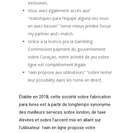
exclusives.
Vous avez également accès aux”
“statistiques para l’équipe alguna vez vous
en avez besoin” “serve mieux prédire l’issue
my partner and i match.
Grâce à la licence pra la Gambling
Commission payment du gouvernement
sobre Curaçao, notre activité de jeu sobre
ligne est complétement légale.
1win propose aux utilisateurs” “sobre tenter
leur possibility dans les rome en direct.
Établie en 2018, cette société sobre fabrication
para livres est à partir de longtemps synonyme
des meilleurs services sobre london, de taxe
élevées et sobre l’accent mis en allant sur
l’utilisateur. 1win en ligne propose votre