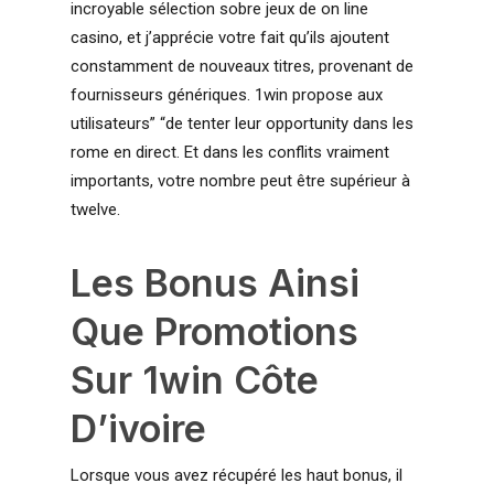
incroyable sélection sobre jeux de on line
casino, et j’apprécie votre fait qu’ils ajoutent
constamment de nouveaux titres, provenant de
fournisseurs génériques. 1win propose aux
utilisateurs” “de tenter leur opportunity dans les
rome en direct. Et dans les conflits vraiment
importants, votre nombre peut être supérieur à
twelve.
Les Bonus Ainsi
Que Promotions
Sur 1win Côte
D’ivoire
Lorsque vous avez récupéré les haut bonus, il