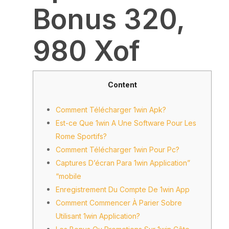
Bonus 320,
980 Xof
Content
Comment Télécharger 1win Apk?
Est-ce Que 1win A Une Software Pour Les
Rome Sportifs?
Comment Télécharger 1win Pour Pc?
Captures D’écran Para 1win Application”
“mobile
Enregistrement Du Compte De 1win App
Comment Commencer À Parier Sobre
Utilisant 1win Application?