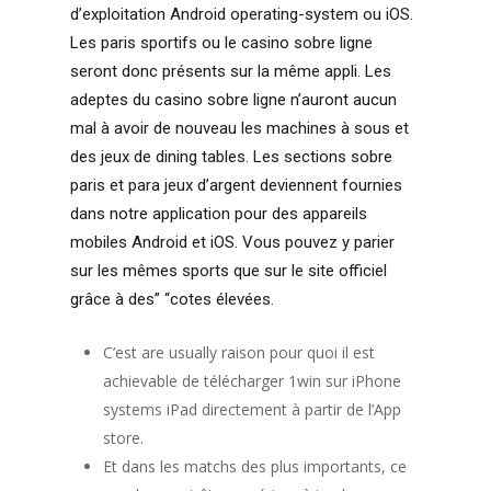
d’exploitation Android operating-system ou iOS.
Les paris sportifs ou le casino sobre ligne
seront donc présents sur la même appli. Les
adeptes du casino sobre ligne n’auront aucun
mal à avoir de nouveau les machines à sous et
des jeux de dining tables. Les sections sobre
paris et para jeux d’argent deviennent fournies
dans notre application pour des appareils
mobiles Android et iOS. Vous pouvez y parier
sur les mêmes sports que sur le site officiel
grâce à des” “cotes élevées.
C’est are usually raison pour quoi il est
achievable de télécharger 1win sur iPhone
systems iPad directement à partir de l’App
store.
Et dans les matchs des plus importants, ce