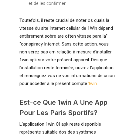
et de les confirmer.
Toutefois, il reste crucial de noter os quais la
vitesse du site Internet cellular de 1Win dépend
entièrement sobre are often vitesse para la”
“conspiracy Internet. Sans cette action, vous
non serez pas em relação à mesure d’installer
1win apk sur votre présent appareil. Dès que
l’installation reste terminée, ouvrez l’application
et renseignez vos ne vos informations de union
1win
pour accéder à le présent compte
.
Est-ce Que 1win A Une App
Pour Les Paris Sportifs?
L’application 1win CI apk reste disponible
représente suitable dos des systèmes