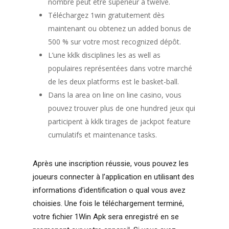
nombre peut être supérieur à twelve.
Téléchargez 1win gratuitement dès
maintenant ou obtenez un added bonus de
500 % sur votre most recognized dépôt.
L’une kklk disciplines les as well as
populaires représentées dans votre marché
de les deux platforms est le basket-ball.
Dans la area on line on line casino, vous
pouvez trouver plus de one hundred jeux qui
participent à kklk tirages de jackpot feature
cumulatifs et maintenance tasks.
Après une inscription réussie, vous pouvez les
joueurs connecter à l’application en utilisant des
informations d’identification o qual vous avez
choisies. Une fois le téléchargement terminé,
votre fichier 1Win Apk sera enregistré en se