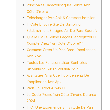
Principales Caractéristiques Sobre 1win
Côte D’ivoire
Télécharger 1win Apk & Comment Installer
In Côte D’ivoire Site De Gambling
Establishment En Ligne Ain De Paris Sportifs
Quelle Est La Bonne Façon D’enregistrer El
Compte Chez 1win Côte D’ivoire? ”
Comment Créer Un Plan Dans L’application
1win Apk?
Toutes Les Fonctionnalités Sont-elles
Disponibles Sur La Version Pc ?
Avantages Ainsi Que Inconvénients De
L’application 1win Apk
Paris En Direct À 1win Ci
Le Code Promo 1win Côte D’ivoire Durante
2024
In Ci: Une Expérience Em Virtude De Pari