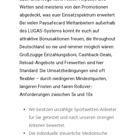
Wetten sind meistens von den Promotionen
abgedeckt, was euer Einsatzspektrum erweitert.
Bei vielen Paysafecard Wettanbietern außerhalb
des LUGAS-Systems könnt ihr euch auf
attraktive Bonusaktionen freuen, die throughout
Deutschland so nie und nimmer möglich wären.
Großzügige Einzahlungsboni, Cashback-Deals,
Reload-Angebote und Freiwetten sind hier
Standard. Die Umsatzbedingungen sind oft
flexibler – durch niedrigeren Mindestquoten,
längeren Fristen und fairen Rollover-
Anforderungen zwischen 5x und 10x.
Wir besitzen unzählige Sportwetten-Anbieter
für Sie getestet und nach unseren strengen
Kriterien bewertet.
Die individuelle steuerliche Medizinische