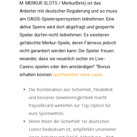
M. MERKUR SLOTS / MerkurBets) ist das
Anbieter mit deutscher Regulierung und so muss
am OASIS-Spielersperrsystem teilnehmen. Eine
aktive Sperre wird dort abgefragt und gesperrte
Spieler dürfen nicht teilnehmen. Es existieren
gefälschte Merkur-Spiele, deren Fairness jedoch
nicht garantiert werden kann. Die Spieler freuen
einander, dass sie neuerlich sicher im Live-
Casino spielen oder den anständigen” “Bonus
sportwetten ohne oasis
erhalten können
.
Die Kombination aus Sicherheit, Flexibilität
und besserer Gewinnmöglichkeit macht
Paysafecard weiterhin zur Top-Option für
eure Sportwetten.
Wenn Ihnen die Sicherheit 1er deutschen
Lizenz bedeutsam ist, empfehlen unsereiner