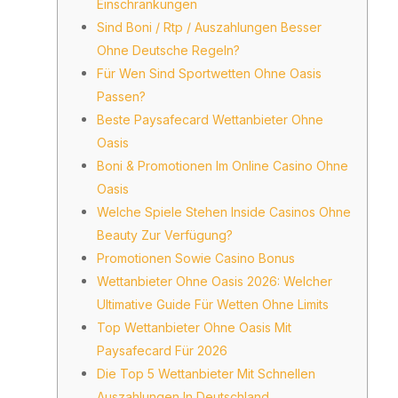
Einschränkungen
Sind Boni / Rtp / Auszahlungen Besser
Ohne Deutsche Regeln?
Für Wen Sind Sportwetten Ohne Oasis
Passen?
Beste Paysafecard Wettanbieter Ohne
Oasis
Boni & Promotionen Im Online Casino Ohne
Oasis
Welche Spiele Stehen Inside Casinos Ohne
Beauty Zur Verfügung?
Promotionen Sowie Casino Bonus
Wettanbieter Ohne Oasis 2026: Welcher
Ultimative Guide Für Wetten Ohne Limits
Top Wettanbieter Ohne Oasis Mit
Paysafecard Für 2026
Die Top 5 Wettanbieter Mit Schnellen
Auszahlungen In Deutschland