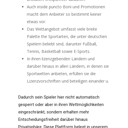
Auch inside puncto Boni und Promotionen
macht dem Anbieter so bestimmt keiner
etwas vor.
Das Wettangebot umfasst viele breite
Palette the Sportarten, die unter deutschen
Spielern beliebt sind, darunter Fußball,
Tennis, Basketball sowie E-Sports.
In ihren lizenzgebenden Ländern und
darüber hinaus in allen Ländern, in denen sie
Sportwetten anbieten, erfüllen sie die
Lizenzvorschriften und beteiligen einander u.
Dadurch sein Spieler hier nicht automatisch
gesperrt oder aber in ihren Wettmöglichkeiten
eingeschränkt, sondern erhalten mehr
Entscheidungsfreiheit darüber hinaus
Privatsphäre. Diese Plattform belegt in unserem