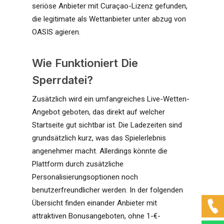
seriöse Anbieter mit Curaçao-Lizenz gefunden,
die legitimate als Wettanbieter unter abzug von
OASIS agieren.
Wie Funktioniert Die
Sperrdatei?
Zusätzlich wird ein umfangreiches Live-Wetten-
Angebot geboten, das direkt auf welcher
Startseite gut sichtbar ist. Die Ladezeiten sind
grundsätzlich kurz, was das Spielerlebnis
angenehmer macht. Allerdings könnte die
Plattform durch zusätzliche
Personalisierungsoptionen noch
benutzerfreundlicher werden. In der folgenden
Übersicht finden einander Anbieter mit
attraktiven Bonusangeboten, ohne 1-€-