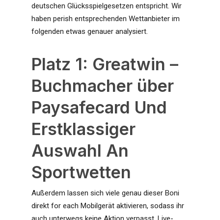
deutschen Glücksspielgesetzen entspricht. Wir
haben perish entsprechenden Wettanbieter im
folgenden etwas genauer analysiert.
Platz 1: Greatwin –
Buchmacher über
Paysafecard Und
Erstklassiger
Auswahl An
Sportwetten
Außerdem lassen sich viele genau dieser Boni
direkt for each Mobilgerät aktivieren, sodass ihr
auch unterwegs keine Aktion verpasst. Live-