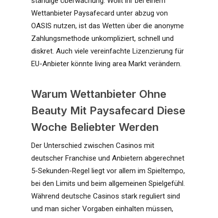
ständige Überwachung. Wollt ihr bei einem
Wettanbieter Paysafecard unter abzug von
OASIS nutzen, ist das Wetten über die anonyme
Zahlungsmethode unkompliziert, schnell und
diskret. Auch viele vereinfachte Lizenzierung für
EU-Anbieter könnte living area Markt verändern.
Warum Wettanbieter Ohne
Beauty Mit Paysafecard Diese
Woche Beliebter Werden
Der Unterschied zwischen Casinos mit
deutscher Franchise und Anbietern abgerechnet
5-Sekunden-Regel liegt vor allem im Spieltempo,
bei den Limits und beim allgemeinen Spielgefühl.
Während deutsche Casinos stark reguliert sind
und man sicher Vorgaben einhalten müssen,