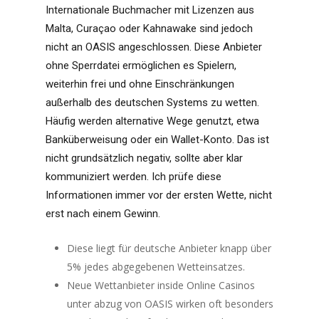
Internationale Buchmacher mit Lizenzen aus
Malta, Curaçao oder Kahnawake sind jedoch
nicht an OASIS angeschlossen. Diese Anbieter
ohne Sperrdatei ermöglichen es Spielern,
weiterhin frei und ohne Einschränkungen
außerhalb des deutschen Systems zu wetten.
Häufig werden alternative Wege genutzt, etwa
Banküberweisung oder ein Wallet-Konto. Das ist
nicht grundsätzlich negativ, sollte aber klar
kommuniziert werden. Ich prüfe diese
Informationen immer vor der ersten Wette, nicht
erst nach einem Gewinn.
Diese liegt für deutsche Anbieter knapp über
5% jedes abgegebenen Wetteinsatzes.
Neue Wettanbieter inside Online Casinos
unter abzug von OASIS wirken oft besonders