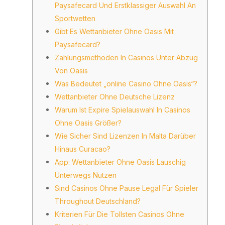
Paysafecard Und Erstklassiger Auswahl An
Sportwetten
Gibt Es Wettanbieter Ohne Oasis Mit
Paysafecard?
Zahlungsmethoden In Casinos Unter Abzug
Von Oasis
Was Bedeutet „online Casino Ohne Oasis“?
Wettanbieter Ohne Deutsche Lizenz
Warum Ist Expire Spielauswahl In Casinos
Ohne Oasis Größer?
Wie Sicher Sind Lizenzen In Malta Darüber
Hinaus Curacao?
App: Wettanbieter Ohne Oasis Lauschig
Unterwegs Nutzen
Sind Casinos Ohne Pause Legal Für Spieler
Throughout Deutschland?
Kriterien Für Die Tollsten Casinos Ohne