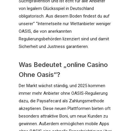
Suchtprävention und ist echt für alle Anbieter
von legalem Glücksspiel in Deutschland
obligatorisch. Aus diesem Boden findest du auf
unserer” “Internetseite nur Wettanbieter weniger
OASIS, die von anerkannten
Regulierungsbehörden lizenziert sind und damit
Sicherheit und Justness garantieren.
Was Bedeutet „online Casino
Ohne Oasis“?
Der Markt wächst ständig, und 2025 kommen
immer mehr Anbieter ohne OASIS-Regulierung
dazu, die Paysafecard als Zahlungsmethode
akzeptieren. Diese neuen Plattformen bieten oft
besonders attraktive Boni, um neue Kunden zu
gewinnen. Außerdem ermöglichen mobile Apps