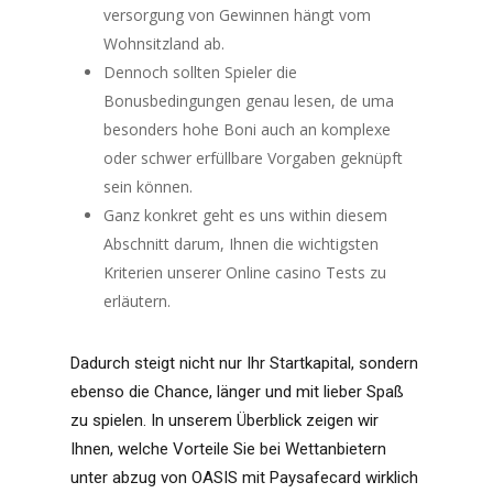
versorgung von Gewinnen hängt vom
Wohnsitzland ab.
Dennoch sollten Spieler die
Bonusbedingungen genau lesen, de uma
besonders hohe Boni auch an komplexe
oder schwer erfüllbare Vorgaben geknüpft
sein können.
Ganz konkret geht es uns within diesem
Abschnitt darum, Ihnen die wichtigsten
Kriterien unserer Online casino Tests zu
erläutern.
Dadurch steigt nicht nur Ihr Startkapital, sondern
ebenso die Chance, länger und mit lieber Spaß
zu spielen. In unserem Überblick zeigen wir
Ihnen, welche Vorteile Sie bei Wettanbietern
unter abzug von OASIS mit Paysafecard wirklich