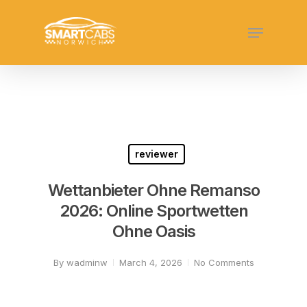
Skip
Menu
to
Close
main
Menu
content
reviewer
Wettanbieter Ohne Remanso
2026: Online Sportwetten
Ohne Oasis
By
wadminw
March 4, 2026
No Comments