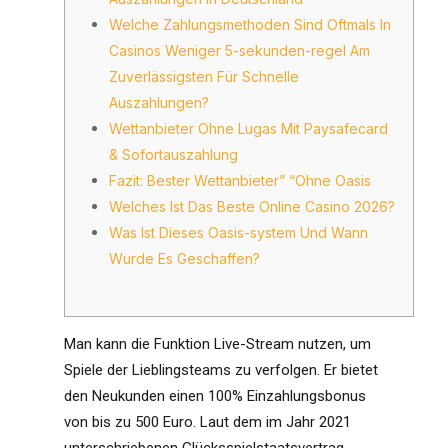
Welche Zahlungsmethoden Sind Oftmals In
Casinos Weniger 5-sekunden-regel Am
Zuverlässigsten Für Schnelle
Auszahlungen?
Wettanbieter Ohne Lugas Mit Paysafecard
& Sofortauszahlung
Fazit: Bester Wettanbieter” “Ohne Oasis
Welches Ist Das Beste Online Casino 2026?
Was Ist Dieses Oasis-system Und Wann
Wurde Es Geschaffen?
Man kann die Funktion Live-Stream nutzen, um
Spiele der Lieblingsteams zu verfolgen. Er bietet
den Neukunden einen 100% Einzahlungsbonus
von bis zu 500 Euro. Laut dem im Jahr 2021