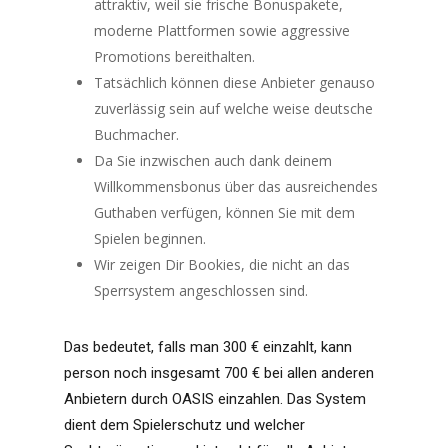
attraktiv, weil sie frische Bonuspakete,
moderne Plattformen sowie aggressive
Promotions bereithalten.
Tatsächlich können diese Anbieter genauso
zuverlässig sein auf welche weise deutsche
Buchmacher.
Da Sie inzwischen auch dank deinem
Willkommensbonus über das ausreichendes
Guthaben verfügen, können Sie mit dem
Spielen beginnen.
Wir zeigen Dir Bookies, die nicht an das
Sperrsystem angeschlossen sind.
Das bedeutet, falls man 300 € einzahlt, kann
person noch insgesamt 700 € bei allen anderen
Anbietern durch OASIS einzahlen. Das System
dient dem Spielerschutz und welcher