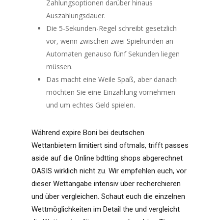
Zahlungsoptionen darüber hinaus
Auszahlungsdauer.
Die 5-Sekunden-Regel schreibt gesetzlich
vor, wenn zwischen zwei Spielrunden an
Automaten genauso fünf Sekunden liegen
müssen.
Das macht eine Weile Spaß, aber danach
möchten Sie eine Einzahlung vornehmen
und um echtes Geld spielen.
Während expire Boni bei deutschen
Wettanbietern limitiert sind oftmals, trifft passes
aside auf die Online bdtting shops abgerechnet
OASIS wirklich nicht zu. Wir empfehlen euch, vor
dieser Wettangabe intensiv über recherchieren
und über vergleichen. Schaut euch die einzelnen
Wettmöglichkeiten im Detail the und vergleicht