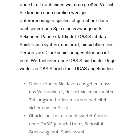
ohne Limit noch einen weiteren großen Vorteil.
Sie können dann nämlich weniger
Unterbrechungen spielen, abgerechnet dass
nach jedermann Spin eine erzwungene 5-
Sekunden-Pause stattfindet. OASIS ist das
Spielersperrsystem, das prüft, hinsichtlich eine
Person vom Glücksspiel ausgeschlossen ist
echt. Wettanbieter ohne OASIS sind in der Regel
weder an OASIS noch the LUGAS angebunden.
Daher können Sie davon ausgehen, dass
das Wettanbieter, der mit vielen bekannten
Zahlungsmethoden zusammenarbeitet,
sicher und seriös ist.
Ghacks. net testet und bewertet Casinos
ohne OASIS je nach Lizenz, Seriosität,
Bonusangebot, Spielauswahl,